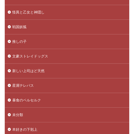
怪異と乙女と神隠し
戦国妖狐
推しの子
文豪ストレイドッグス
新しい上司はど天然
星屑テレパス
暴食のベルセルク
未分類
本好きの下剋上