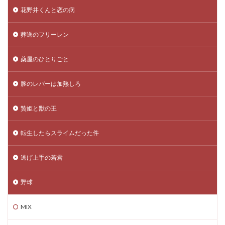
花野井くんと恋の病
葬送のフリーレン
薬屋のひとりごと
豚のレバーは加熱しろ
贄姫と獣の王
転生したらスライムだった件
逃げ上手の若君
野球
MIX