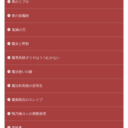
青のミブロ
青の祓魔師
鬼滅の刃
魔女と野獣
魔導具師ダリヤはうつむかない
魔法使いの嫁
魔法科高校の劣等生
魔都精兵のスレイブ
鴨乃橋ロンの禁断推理
黒執事