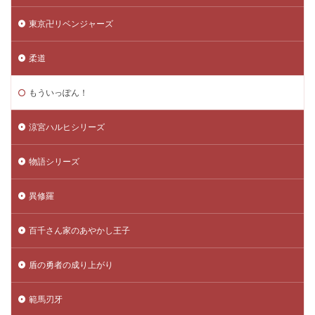
東京卍リベンジャーズ
柔道
もういっぽん！
涼宮ハルヒシリーズ
物語シリーズ
異修羅
百千さん家のあやかし王子
盾の勇者の成り上がり
範馬刃牙