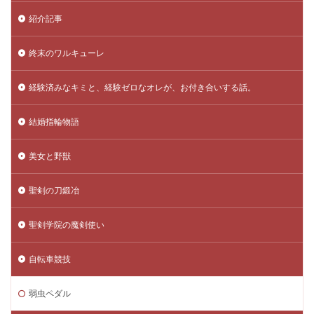
紹介記事
終末のワルキューレ
経験済みなキミと、経験ゼロなオレが、お付き合いする話。
結婚指輪物語
美女と野獣
聖剣の刀鍛冶
聖剣学院の魔剣使い
自転車競技
弱虫ペダル