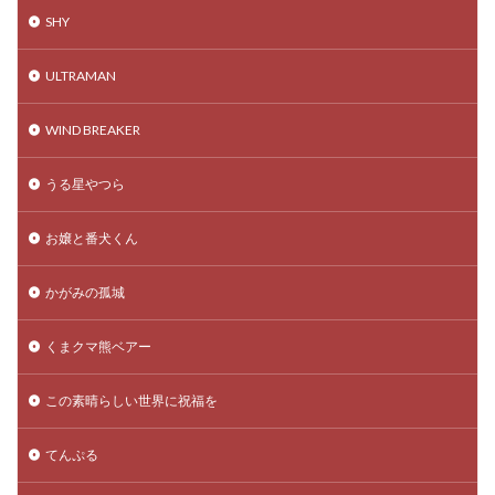
SHY
ULTRAMAN
WIND BREAKER
うる星やつら
お嬢と番犬くん
かがみの孤城
くまクマ熊ベアー
この素晴らしい世界に祝福を
てんぷる