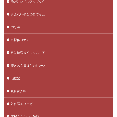
俺だけレベルアップな件
冴えない彼女の育てかた
刃牙道
名探偵コナン
君は放課後インソムニア
嘆きの亡霊は引退したい
地獄楽
夏目友人帳
外科医エリーゼ
夜桜さんちの大作戦