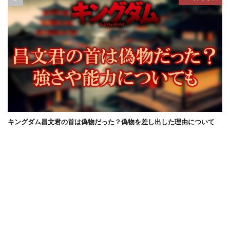
キングダム昌文君の首は偽物だった？偽物を差し出した理由について