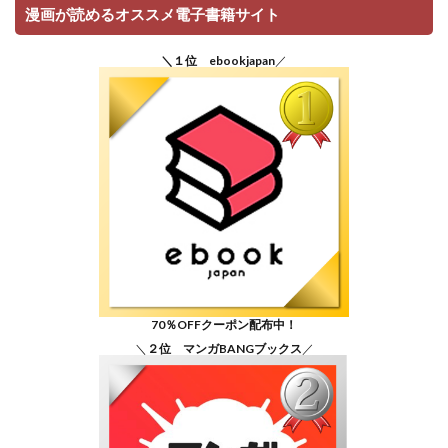
漫画が読めるオススメ電子書籍サイト
＼１位 ebookjapan
／
70％OFFクーポン配布中！
＼
２位 マンガBANGブックス
／