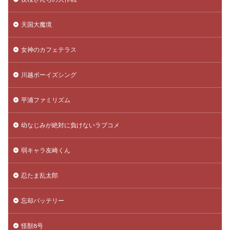
天国大魔境
女神のカフェテラス
川越ボーイズシング
平浦ファミリズム
幼なじみが絶対に負けないラブコメ
弱キャラ友崎くん
忍たま乱太郎
忘却バッテリー
怪獣8号