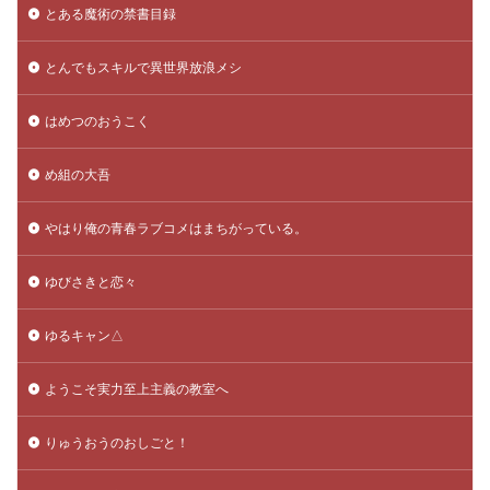
とある魔術の禁書目録
とんでもスキルで異世界放浪メシ
はめつのおうこく
め組の大吾
やはり俺の青春ラブコメはまちがっている。
ゆびさきと恋々
ゆるキャン△
ようこそ実力至上主義の教室へ
りゅうおうのおしごと！