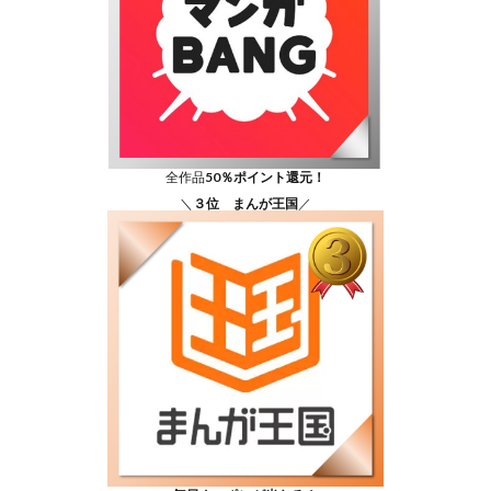
全作品
50％ポイント還元！
＼
３位 まんが王国
／