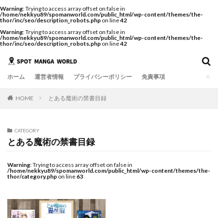
Warning
: Trying to access array offset on false in
/home/nekkyu89/spomanworld.com/public_html/wp-content/themes/the-
thor/inc/seo/description_robots.php
on line
42
Warning
: Trying to access array offset on false in
/home/nekkyu89/spomanworld.com/public_html/wp-content/themes/the-
thor/inc/seo/description_robots.php
on line
42
ホーム
運営者情報
プライバシーポリシー
免責事項
HOME
とある魔術の禁書目録
CATEGORY
とある魔術の禁書目録
Warning
: Trying to access array offset on false in
/home/nekkyu89/spomanworld.com/public_html/wp-content/themes/the-
thor/category.php
on line
63