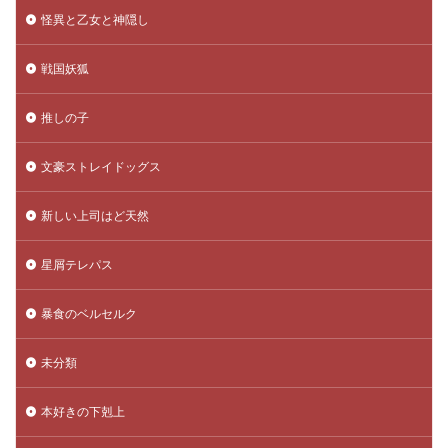
怪異と乙女と神隠し
戦国妖狐
推しの子
文豪ストレイドッグス
新しい上司はど天然
星屑テレパス
暴食のベルセルク
未分類
本好きの下剋上