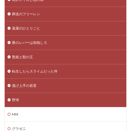
葬送のフリーレン
薬屋のひとりごと
豚のレバーは加熱しろ
贄姫と獣の王
転生したらスライムだった件
逃げ上手の若君
野球
MIX
グラゼニ