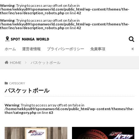
Warning
: Trying to access array offset on false in
/home/nekkyu89/spomanworld.com/public_html/wp-content/themes/the-
thor/inc/seo/description_robots.php
on line
42
Warning
: Trying to access array offset on false in
/home/nekkyu89/spomanworld.com/public_html/wp-content/themes/the-
thor/inc/seo/description_robots.php
on line
42
ホーム
運営者情報
プライバシーポリシー
免責事項
HOME
バスケットボール
CATEGORY
バスケットボール
Warning
: Trying to access array offset on false in
/home/nekkyu89/spomanworld.com/public_html/wp-content/themes/the-
thor/category.php
on line
63