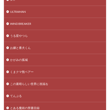
ULTRAMAN
WIND BREAKER
うる星やつら
お嬢と番犬くん
かがみの孤城
くまクマ熊ベアー
この素晴らしい世界に祝福を
てんぷる
とある魔術の禁書目録