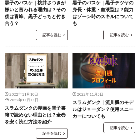
黒子のバスケ｜桃井さつきが
黒子のバスケ｜黒子テツヤの
嫌いと言われる理由は？その
身長・体重・血液型は？能力
後は青峰、黒子どっちと付き
はゾーン時のスキルについて
合う？
も
記事を読む
記事を読む
2022年11月10日
2022年11月5日
2022年11月11日
スラムダンク｜流川楓のモデ
スラムダンクの漫画を電子書
ルはジョーダン？使用スニー
籍で読めない理由とは？全巻
カーについても
を安く読む方法を紹介
記事を読む
記事を読む