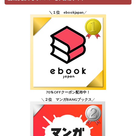
＼１位 ebookjapan
／
70％OFFクーポン配布中！
＼
２位 マンガBANGブックス
／