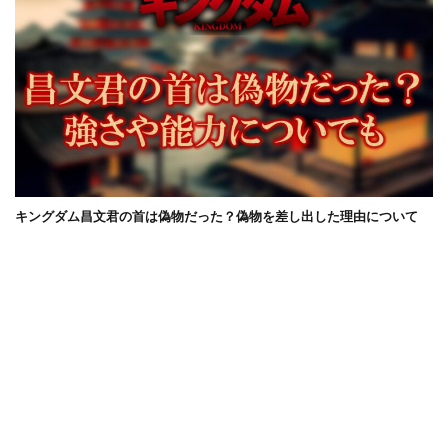
キングダム昌文君の首は偽物だった？偽物を差し出した理由について