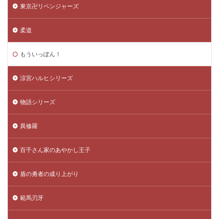
東京卍リベンジャーズ
柔道
もういっぽん！
涼宮ハルヒシリーズ
物語シリーズ
異修羅
百千さん家のあやかし王子
盾の勇者の成り上がり
範馬刃牙