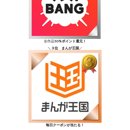
全作品
50％ポイント還元！
＼
３位 まんが王国
／
毎日クーポンが当たる！