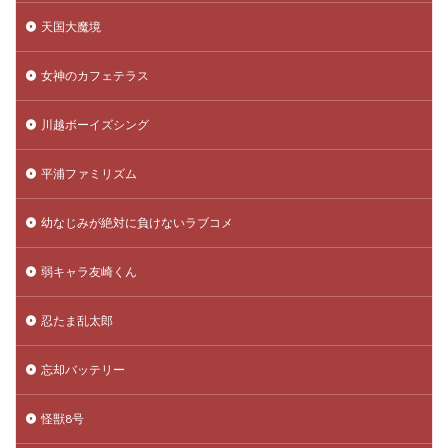
天国大魔境
女神のカフェテラス
川越ボーイズシング
平浦ファミリズム
幼なじみが絶対に負けないラブコメ
弱キャラ友崎くん
忍たま乱太郎
忘却バッテリー
怪獣8号