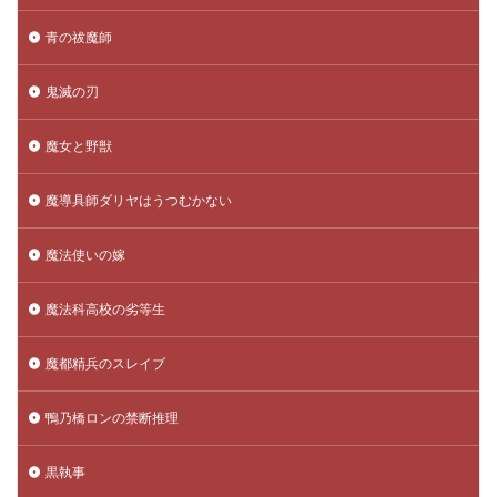
青の祓魔師
鬼滅の刃
魔女と野獣
魔導具師ダリヤはうつむかない
魔法使いの嫁
魔法科高校の劣等生
魔都精兵のスレイブ
鴨乃橋ロンの禁断推理
黒執事