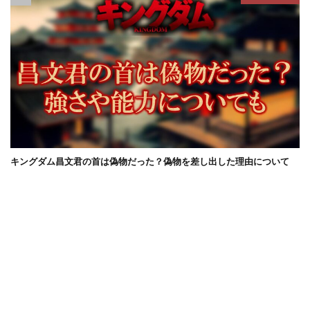
キングダム昌文君の首は偽物だった？偽物を差し出した理由について