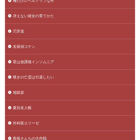
俺だけレベルアップな件
冴えない彼女の育てかた
刃牙道
名探偵コナン
君は放課後インソムニア
嘆きの亡霊は引退したい
地獄楽
夏目友人帳
外科医エリーゼ
夜桜さんちの大作戦