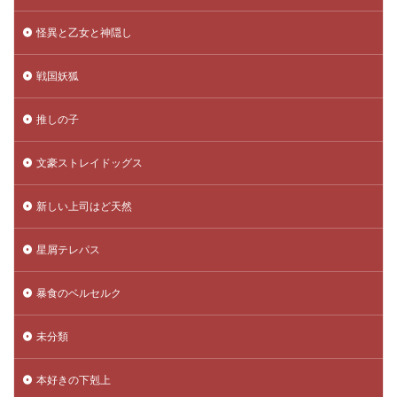
怪異と乙女と神隠し
戦国妖狐
推しの子
文豪ストレイドッグス
新しい上司はど天然
星屑テレパス
暴食のベルセルク
未分類
本好きの下剋上