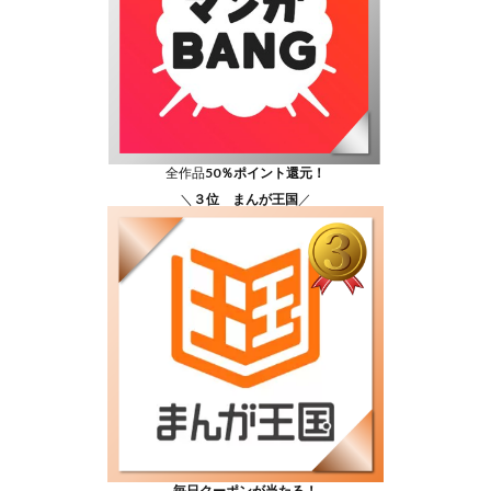
全作品
50％ポイント還元！
＼
３位 まんが王国
／
毎日クーポンが当たる！