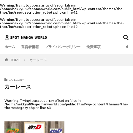
Warning
: Trying to access array offset on false in
/home/nekkyu89/spomanworld.com/public_html/wp-content/themes/the-
thor/inc/seo/description_robots.php
on line
42
Warning
: Trying to access array offset on false in
/home/nekkyu89/spomanworld.com/public_html/wp-content/themes/the-
thor/inc/seo/description_robots.php
on line
42
ホーム
運営者情報
プライバシーポリシー
免責事項
HOME
カーレース
CATEGORY
カーレース
Warning
: Trying to access array offset on false in
/home/nekkyu89/spomanworld.com/public_html/wp-content/themes/the-
thor/category.php
on line
63