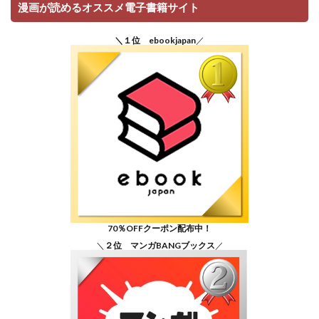
漫画が読めるオススメ電子書籍サイト
＼１位 ebookjapan
／
70％OFFクーポン配布中！
＼
２位 マンガBANGブックス
／