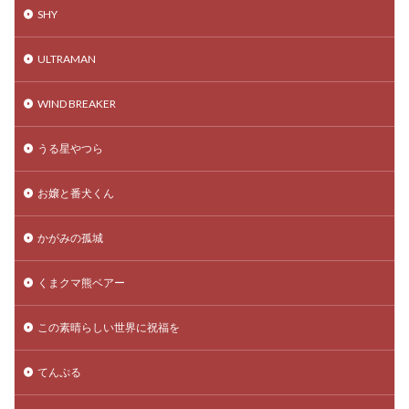
SHY
ULTRAMAN
WIND BREAKER
うる星やつら
お嬢と番犬くん
かがみの孤城
くまクマ熊ベアー
この素晴らしい世界に祝福を
てんぷる