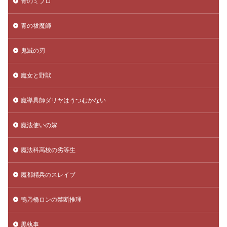
青のミブロ
青の祓魔師
鬼滅の刃
魔女と野獣
魔導具師ダリヤはうつむかない
魔法使いの嫁
魔法科高校の劣等生
魔都精兵のスレイブ
鴨乃橋ロンの禁断推理
黒執事