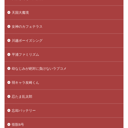
天国大魔境
女神のカフェテラス
川越ボーイズシング
平浦ファミリズム
幼なじみが絶対に負けないラブコメ
弱キャラ友崎くん
忍たま乱太郎
忘却バッテリー
怪獣8号