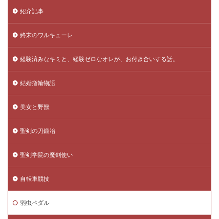
紹介記事
終末のワルキューレ
経験済みなキミと、経験ゼロなオレが、お付き合いする話。
結婚指輪物語
美女と野獣
聖剣の刀鍛冶
聖剣学院の魔剣使い
自転車競技
弱虫ペダル