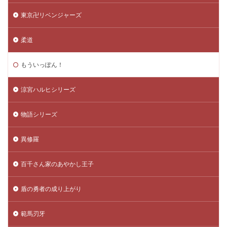
東京卍リベンジャーズ
柔道
もういっぽん！
涼宮ハルヒシリーズ
物語シリーズ
異修羅
百千さん家のあやかし王子
盾の勇者の成り上がり
範馬刃牙