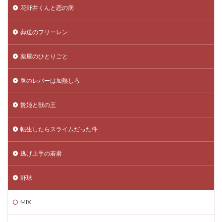
花野井くんと恋の病
葬送のフリーレン
薬屋のひとりごと
豚のレバーは加熱しろ
贄姫と獣の王
転生したらスライムだった件
逃げ上手の若君
野球
MIX