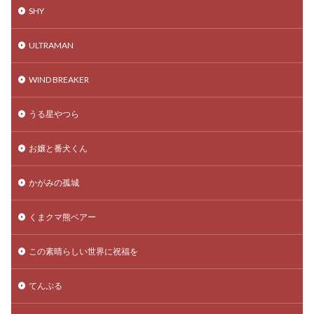
SHY
ULTRAMAN
WIND BREAKER
うる星やつら
お嬢と番犬くん
かがみの孤城
くまクマ熊ベアー
この素晴らしい世界に祝福を
てんぷる