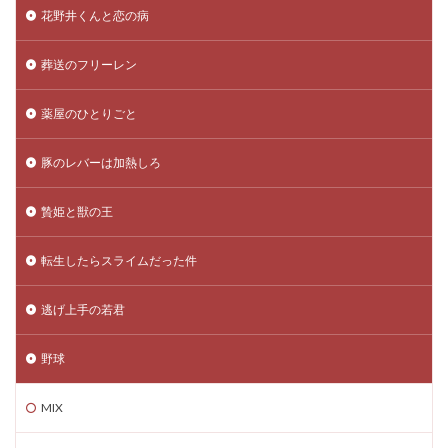
花野井くんと恋の病
葬送のフリーレン
薬屋のひとりごと
豚のレバーは加熱しろ
贄姫と獣の王
転生したらスライムだった件
逃げ上手の若君
野球
MIX