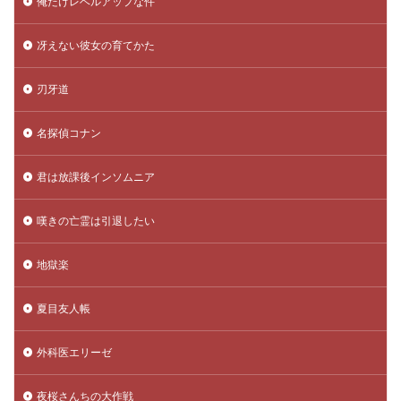
俺だけレベルアップな件
冴えない彼女の育てかた
刃牙道
名探偵コナン
君は放課後インソムニア
嘆きの亡霊は引退したい
地獄楽
夏目友人帳
外科医エリーゼ
夜桜さんちの大作戦