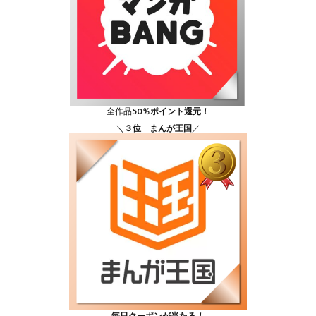
全作品
50％ポイント還元！
＼
３位 まんが王国
／
毎日クーポンが当たる！