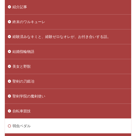
紹介記事
終末のワルキューレ
経験済みなキミと、経験ゼロなオレが、お付き合いする話。
結婚指輪物語
美女と野獣
聖剣の刀鍛冶
聖剣学院の魔剣使い
自転車競技
弱虫ペダル