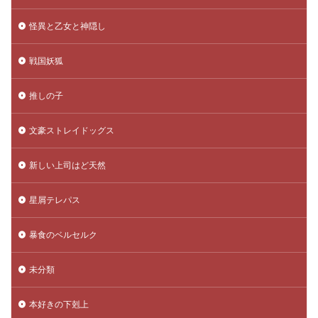
怪異と乙女と神隠し
戦国妖狐
推しの子
文豪ストレイドッグス
新しい上司はど天然
星屑テレパス
暴食のベルセルク
未分類
本好きの下剋上