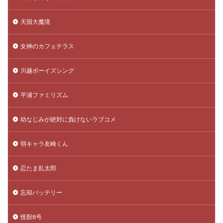
天国大魔境
女神のカフェテラス
川越ボーイズシング
平浦ファミリズム
幼なじみが絶対に負けないラブコメ
弱キャラ友崎くん
忍たま乱太郎
忘却バッテリー
怪獣8号