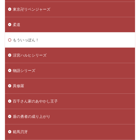
東京卍リベンジャーズ
柔道
もういっぽん！
涼宮ハルヒシリーズ
物語シリーズ
異修羅
百千さん家のあやかし王子
盾の勇者の成り上がり
範馬刃牙