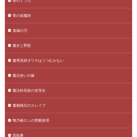
青のミブロ
青の祓魔師
鬼滅の刃
魔女と野獣
魔導具師ダリヤはうつむかない
魔法使いの嫁
魔法科高校の劣等生
魔都精兵のスレイブ
鴨乃橋ロンの禁断推理
黒執事