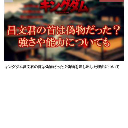
キングダム昌文君の首は偽物だった？偽物を差し出した理由について