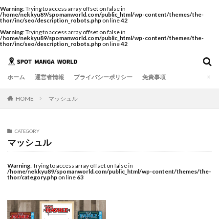
Warning
: Trying to access array offset on false in
/home/nekkyu89/spomanworld.com/public_html/wp-content/themes/the-
thor/inc/seo/description_robots.php
on line
42
Warning
: Trying to access array offset on false in
/home/nekkyu89/spomanworld.com/public_html/wp-content/themes/the-
thor/inc/seo/description_robots.php
on line
42
ホーム
運営者情報
プライバシーポリシー
免責事項
HOME
マッシュル
CATEGORY
マッシュル
Warning
: Trying to access array offset on false in
/home/nekkyu89/spomanworld.com/public_html/wp-content/themes/the-
thor/category.php
on line
63