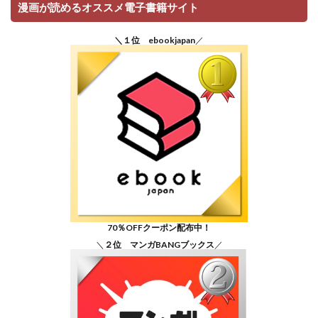
漫画が読めるオススメ電子書籍サイト
＼１位 ebookjapan
／
70％OFFクーポン配布中！
＼
２位 マンガBANGブックス
／