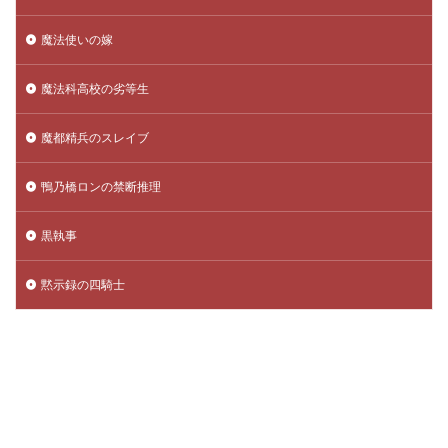
魔法使いの嫁
魔法科高校の劣等生
魔都精兵のスレイブ
鴨乃橋ロンの禁断推理
黒執事
黙示録の四騎士