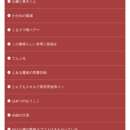
お嬢と番犬くん
かがみの孤城
くまクマ熊ベアー
この素晴らしい世界に祝福を
てんぷる
とある魔術の禁書目録
とんでもスキルで異世界放浪メシ
はめつのおうこく
め組の大吾
やはり俺の青春ラブコメはまちがっている。