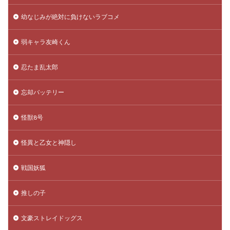
幼なじみが絶対に負けないラブコメ
弱キャラ友崎くん
忍たま乱太郎
忘却バッテリー
怪獣8号
怪異と乙女と神隠し
戦国妖狐
推しの子
文豪ストレイドッグス