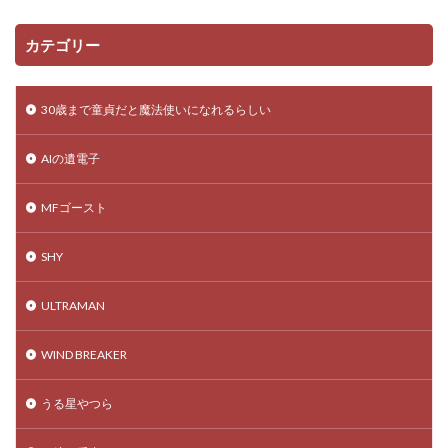
カテゴリー
30歳まで童貞だと魔法使いになれるらしい
AIの遺電子
MFゴースト
SHY
ULTRAMAN
WIND BREAKER
うる星やつら