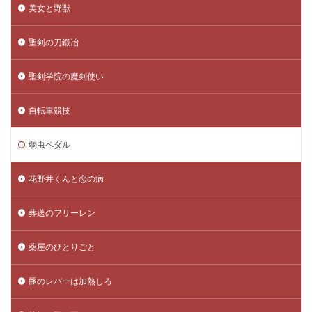
美女と野獣
聖剣の刀鍛冶
聖剣学院の魔剣使い
自転車競技
弱虫ペダル
花野井くんと恋の病
葬送のフリーレン
薬屋のひとりごと
豚のレバーは加熱しろ