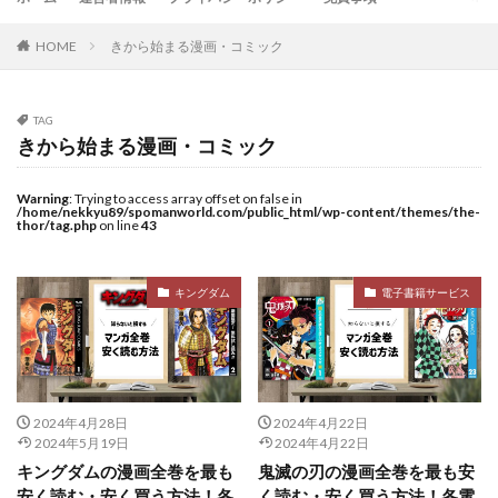
HOME
きから始まる漫画・コミック
TAG
きから始まる漫画・コミック
Warning
: Trying to access array offset on false in
/home/nekkyu89/spomanworld.com/public_html/wp-content/themes/the-
thor/tag.php
on line
43
キングダム
電子書籍サービス
2024年4月28日
2024年4月22日
2024年5月19日
2024年4月22日
キングダムの漫画全巻を最も
鬼滅の刃の漫画全巻を最も安
安く読む・安く買う方法！各
く読む・安く買う方法！各電