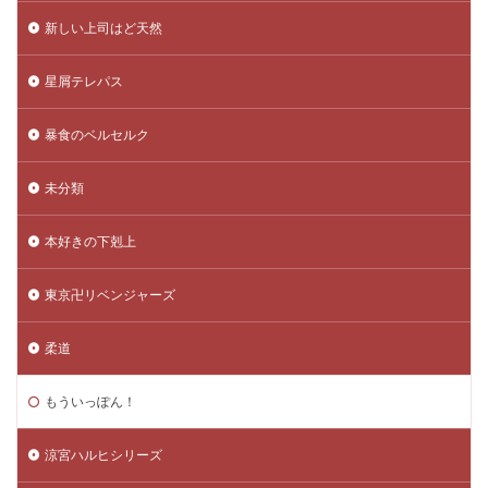
新しい上司はど天然
星屑テレパス
暴食のベルセルク
未分類
本好きの下剋上
東京卍リベンジャーズ
柔道
もういっぽん！
涼宮ハルヒシリーズ