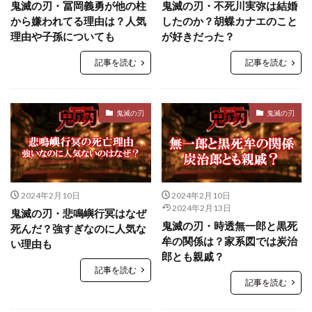
鬼滅の刃・冨岡義勇が他の柱
鬼滅の刃・不死川実弥は結婚
から嫌われてる理由は？人気
したのか？胡蝶カナエのこと
理由や子孫についても
が好きだった？
記事を読む
記事を読む
鬼滅の刃
鬼滅の刃
2024年2月10日
2024年2月10日
2024年2月13日
鬼滅の刃・悲鳴嶼行冥はなぜ
鬼滅の刃・時透無一郎と黒死
死んだ？強すぎなのに人気な
牟の関係は？家系図では炭治
い理由も
郎とも親戚？
記事を読む
記事を読む