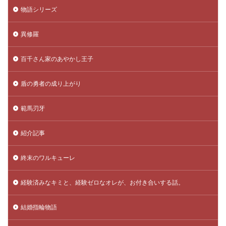
物語シリーズ
異修羅
百千さん家のあやかし王子
盾の勇者の成り上がり
範馬刃牙
紹介記事
終末のワルキューレ
経験済みなキミと、経験ゼロなオレが、お付き合いする話。
結婚指輪物語