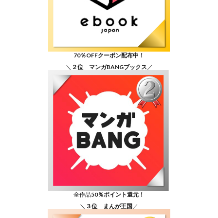
70％OFFクーポン配布中！
＼
２位 マンガBANGブックス
／
全作品
50％ポイント還元！
＼
３位 まんが王国
／