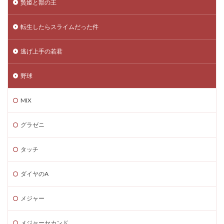
贄姫と獣の王
転生したらスライムだった件
逃げ上手の若君
野球
MIX
グラゼニ
タッチ
ダイヤのA
メジャー
メジャーセカンド