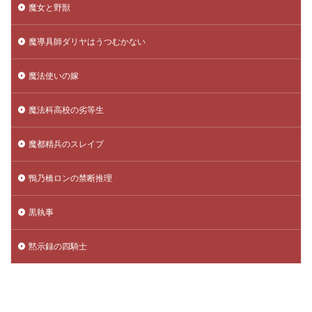
魔女と野獣
魔導具師ダリヤはうつむかない
魔法使いの嫁
魔法科高校の劣等生
魔都精兵のスレイブ
鴨乃橋ロンの禁断推理
黒執事
黙示録の四騎士