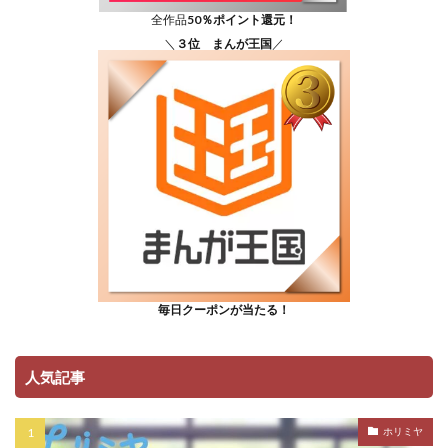
全作品
50％ポイント還元！
＼
３位 まんが王国
／
毎日クーポンが当たる！
人気記事
ホリミヤ