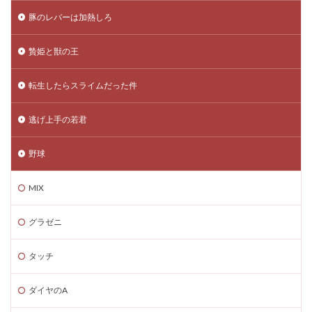
豚のレバーは加熱しろ
贄姫と獣の王
転生したらスライムだった件
逃げ上手の若君
野球
MIX
グラゼニ
タッチ
ダイヤのA