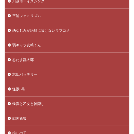
川越ボーイズシング
平浦ファミリズム
幼なじみが絶対に負けないラブコメ
弱キャラ友崎くん
忍たま乱太郎
忘却バッテリー
怪獣8号
怪異と乙女と神隠し
戦国妖狐
推しの子