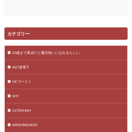
カテゴリー
30歳まで童貞だと魔法使いになれるらしい
AIの遺電子
MFゴースト
SHY
ULTRAMAN
WIND BREAKER