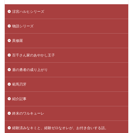
涼宮ハルヒシリーズ
物語シリーズ
異修羅
百千さん家のあやかし王子
盾の勇者の成り上がり
範馬刃牙
紹介記事
終末のワルキューレ
経験済みなキミと、経験ゼロなオレが、お付き合いする話。