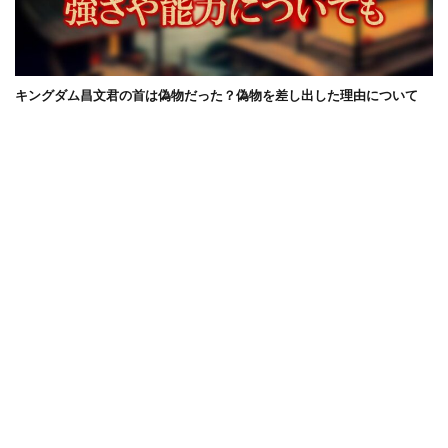
キングダム昌文君の首は偽物だった？偽物を差し出した理由について