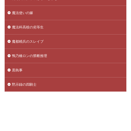
魔法使いの嫁
魔法科高校の劣等生
魔都精兵のスレイブ
鴨乃橋ロンの禁断推理
黒執事
黙示録の四騎士