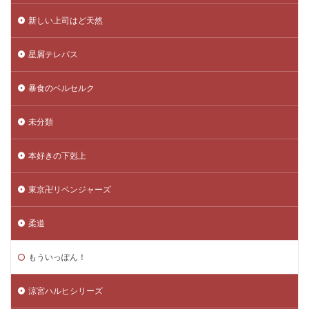
新しい上司はど天然
星屑テレパス
暴食のベルセルク
未分類
本好きの下剋上
東京卍リベンジャーズ
柔道
もういっぽん！
涼宮ハルヒシリーズ