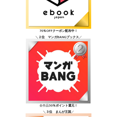
70％OFFクーポン配布中！
＼
２位 マンガBANGブックス
／
全作品
50％ポイント還元！
＼
３位 まんが王国
／