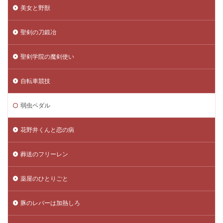
美女と野獣
聖剣の刀鍛冶
聖剣学院の魔剣使い
自転車競技
弱虫ペダル
花野井くんと恋の病
葬送のフリーレン
薬屋のひとりごと
豚のレバーは加熱しろ