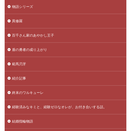
物語シリーズ
異修羅
百千さん家のあやかし王子
盾の勇者の成り上がり
範馬刃牙
紹介記事
終末のワルキューレ
経験済みなキミと、経験ゼロなオレが、お付き合いする話。
結婚指輪物語