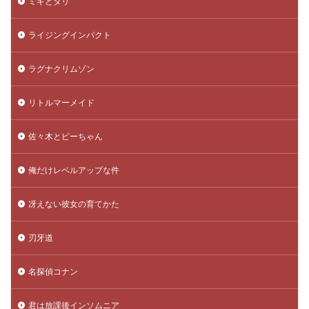
ミギとダリ
ライジングインパクト
ラグナクリムゾン
リトルマーメイド
佐々木とピーちゃん
俺だけレベルアップな件
冴えない彼女の育てかた
刃牙道
名探偵コナン
君は放課後インソムニア