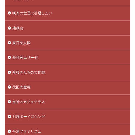
嘆きの亡霊は引退したい
地獄楽
夏目友人帳
外科医エリーゼ
夜桜さんちの大作戦
天国大魔境
女神のカフェテラス
川越ボーイズシング
平浦ファミリズム