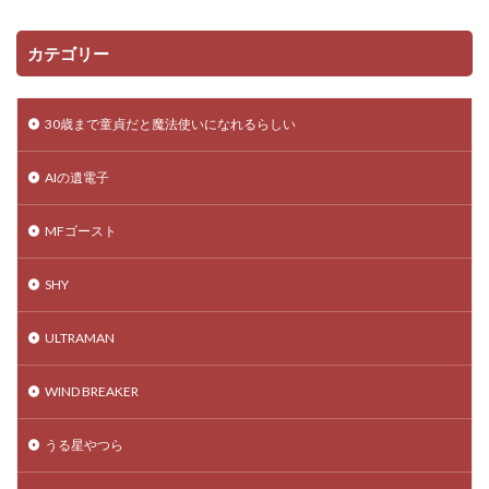
カテゴリー
30歳まで童貞だと魔法使いになれるらしい
AIの遺電子
MFゴースト
SHY
ULTRAMAN
WIND BREAKER
うる星やつら