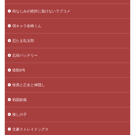
幼なじみが絶対に負けないラブコメ
弱キャラ友崎くん
忍たま乱太郎
忘却バッテリー
怪獣8号
怪異と乙女と神隠し
戦国妖狐
推しの子
文豪ストレイドッグス