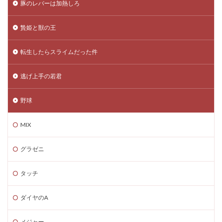
豚のレバーは加熱しろ
贄姫と獣の王
転生したらスライムだった件
逃げ上手の若君
野球
MIX
グラゼニ
タッチ
ダイヤのA
メジャー