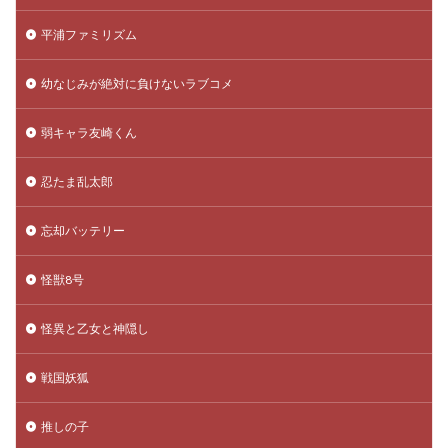
平浦ファミリズム
幼なじみが絶対に負けないラブコメ
弱キャラ友崎くん
忍たま乱太郎
忘却バッテリー
怪獣8号
怪異と乙女と神隠し
戦国妖狐
推しの子