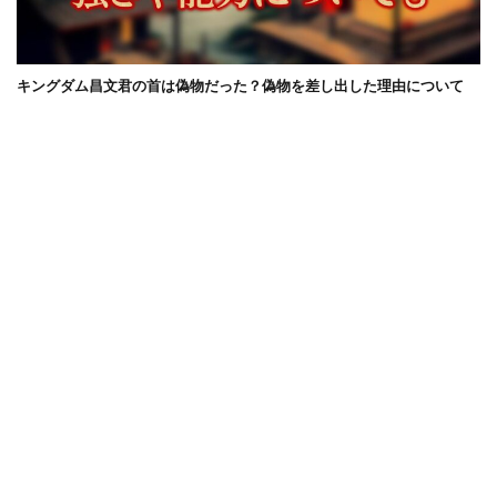
キングダム昌文君の首は偽物だった？偽物を差し出した理由について