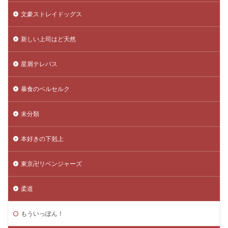
文豪ストレイドッグス
新しい上司はど天然
星屑テレパス
暴食のベルセルク
未分類
本好きの下剋上
東京卍リベンジャーズ
柔道
もういっぽん！