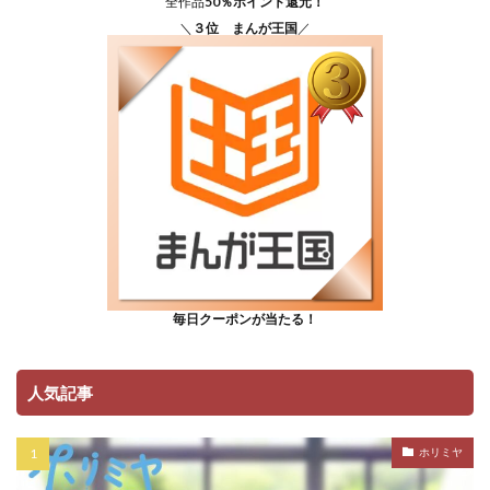
全作品
50％ポイント還元！
＼
３位 まんが王国
／
毎日クーポンが当たる！
人気記事
ホリミヤ