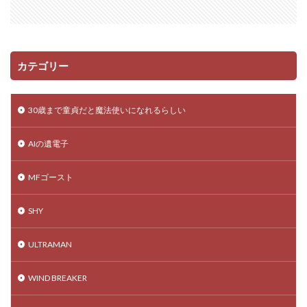
カテゴリー
30歳まで童貞だと魔法使いになれるらしい
AIの遺電子
MFゴースト
SHY
ULTRAMAN
WIND BREAKER