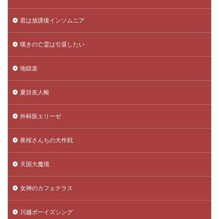
君は放課後インソムニア
嘆きの亡霊は引退したい
地獄楽
夏目友人帳
外科医エリーゼ
夜桜さんちの大作戦
天国大魔境
女神のカフェテラス
川越ボーイズシング