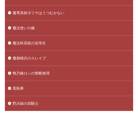
魔導具師ダリヤはうつむかない
魔法使いの嫁
魔法科高校の劣等生
魔都精兵のスレイブ
鴨乃橋ロンの禁断推理
黒執事
黙示録の四騎士