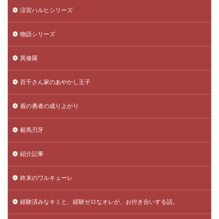
涼宮ハルヒシリーズ
物語シリーズ
異修羅
百千さん家のあやかし王子
盾の勇者の成り上がり
範馬刃牙
紹介記事
終末のワルキューレ
経験済みなキミと、経験ゼロなオレが、お付き合いする話。