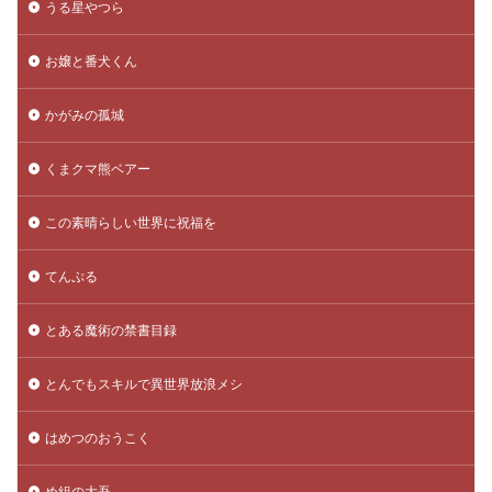
うる星やつら
お嬢と番犬くん
かがみの孤城
くまクマ熊ベアー
この素晴らしい世界に祝福を
てんぷる
とある魔術の禁書目録
とんでもスキルで異世界放浪メシ
はめつのおうこく
め組の大吾