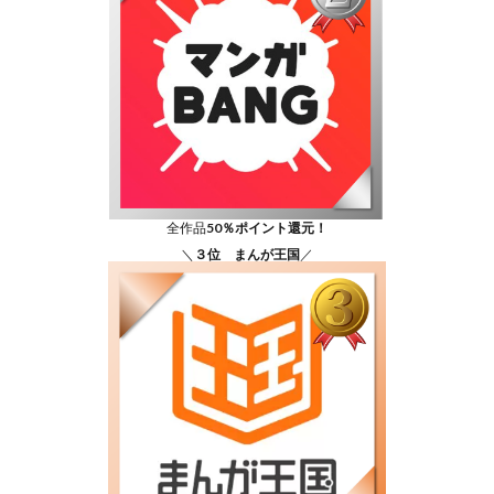
全作品
50％ポイント還元！
＼
３位 まんが王国
／