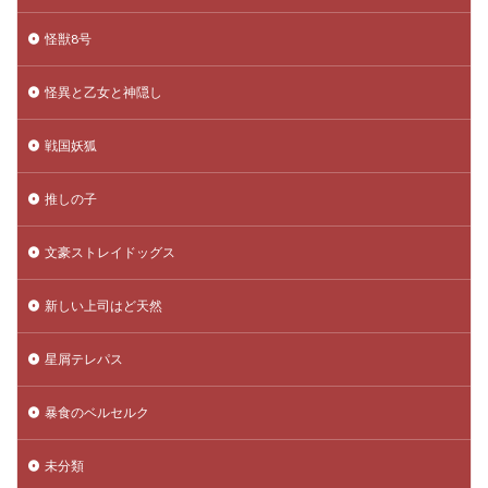
怪獣8号
怪異と乙女と神隠し
戦国妖狐
推しの子
文豪ストレイドッグス
新しい上司はど天然
星屑テレパス
暴食のベルセルク
未分類