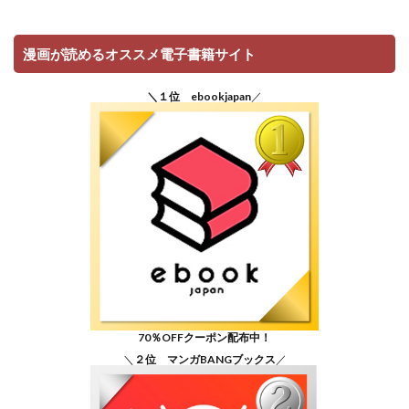
漫画が読めるオススメ電子書籍サイト
＼１位 ebookjapan
／
70％OFFクーポン配布中！
＼
２位 マンガBANGブックス
／