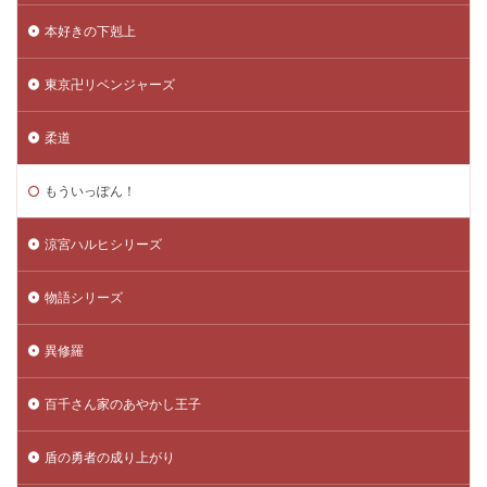
本好きの下剋上
東京卍リベンジャーズ
柔道
もういっぽん！
涼宮ハルヒシリーズ
物語シリーズ
異修羅
百千さん家のあやかし王子
盾の勇者の成り上がり