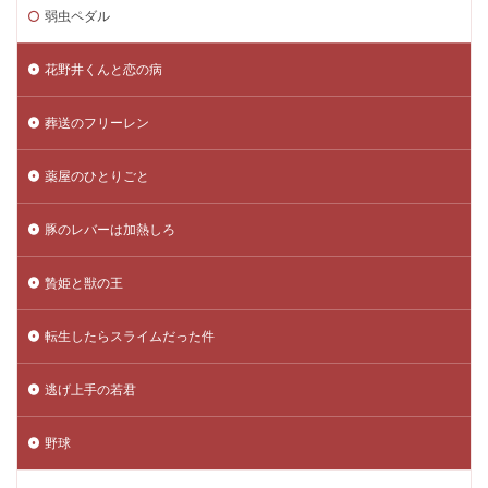
弱虫ペダル
花野井くんと恋の病
葬送のフリーレン
薬屋のひとりごと
豚のレバーは加熱しろ
贄姫と獣の王
転生したらスライムだった件
逃げ上手の若君
野球