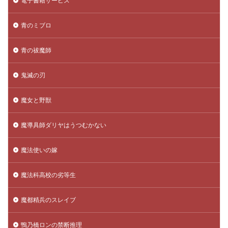
電子書籍サービス
青のミブロ
青の祓魔師
鬼滅の刃
魔女と野獣
魔導具師ダリヤはうつむかない
魔法使いの嫁
魔法科高校の劣等生
魔都精兵のスレイブ
鴨乃橋ロンの禁断推理