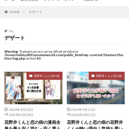
HOME
デザート
TAG
デザート
Warning
: Trying to access array offset on false in
/home/nekkyu89/spomanworld.com/public_html/wp-content/themes/the-
thor/tag.php
on line
43
花野井くんと恋の病
花野井くんと恋の病
2024年4月28日
2024年4月21日
2024年4月28日
2024年4月21日
花野井くんと恋の病の漫画全
花野井くんと恋の病の花野井
巻を最も安く読む・安く買う
くんが怖い理由！気持ち悪い