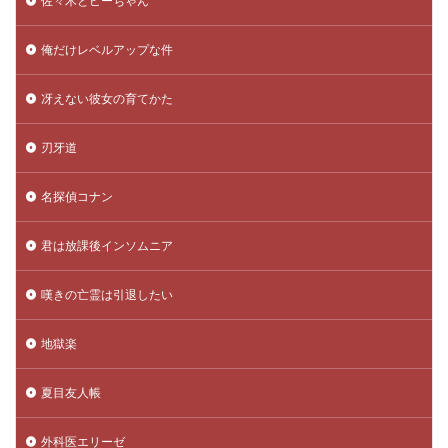
佐々木とピーちゃん
俺だけレベルアップな件
冴えない彼女の育てかた
刃牙道
名探偵コナン
君は放課後インソムニア
嘆きの亡霊は引退したい
地獄楽
夏目友人帳
外科医エリーゼ