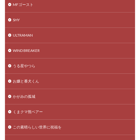
MFゴースト
SHY
ULTRAMAN
WIND BREAKER
うる星やつら
お嬢と番犬くん
かがみの孤城
くまクマ熊ベアー
この素晴らしい世界に祝福を