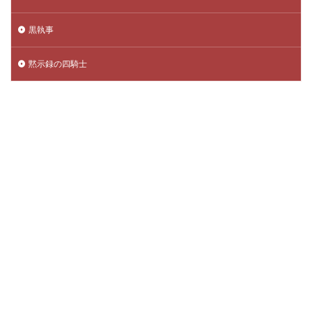
黒執事
黙示録の四騎士