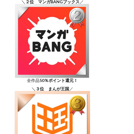
＼
２位 マンガBANGブックス
／
全作品
50％ポイント還元！
＼
３位 まんが王国
／