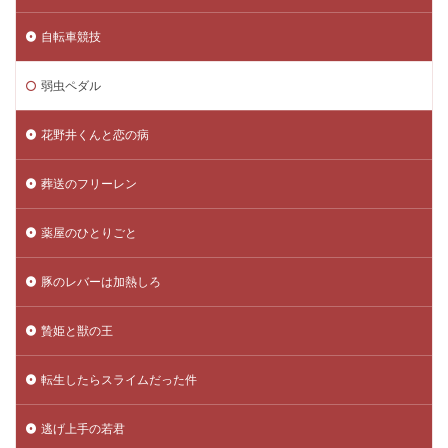
自転車競技
弱虫ペダル
花野井くんと恋の病
葬送のフリーレン
薬屋のひとりごと
豚のレバーは加熱しろ
贄姫と獣の王
転生したらスライムだった件
逃げ上手の若君