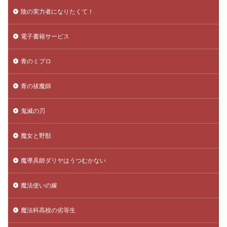
陰の実力者になりたくて！
電子書籍サービス
青のミブロ
青の祓魔師
鬼滅の刃
魔女と野獣
魔導具師ダリヤはうつむかない
魔法使いの嫁
魔法科高校の劣等生