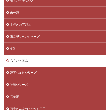
暴食のベルセルク
未分類
本好きの下剋上
東京卍リベンジャーズ
柔道
もういっぽん！
涼宮ハルヒシリーズ
物語シリーズ
異修羅
百千さん家のあやかし王子