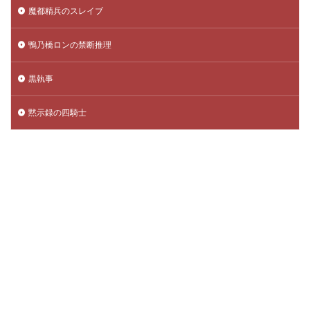
魔都精兵のスレイブ
鴨乃橋ロンの禁断推理
黒執事
黙示録の四騎士