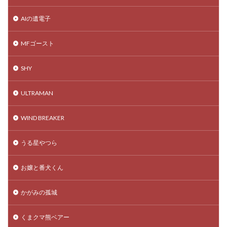
AIの遺電子
MFゴースト
SHY
ULTRAMAN
WIND BREAKER
うる星やつら
お嬢と番犬くん
かがみの孤城
くまクマ熊ベアー