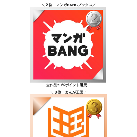
＼
２位 マンガBANGブックス
／
全作品
50％ポイント還元！
＼
３位 まんが王国
／