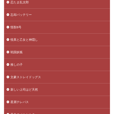
忍たま乱太郎
忘却バッテリー
怪獣8号
怪異と乙女と神隠し
戦国妖狐
推しの子
文豪ストレイドッグス
新しい上司はど天然
星屑テレパス