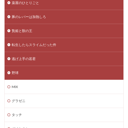
薬屋のひとりごと
豚のレバーは加熱しろ
贄姫と獣の王
転生したらスライムだった件
逃げ上手の若君
野球
MIX
グラゼニ
タッチ