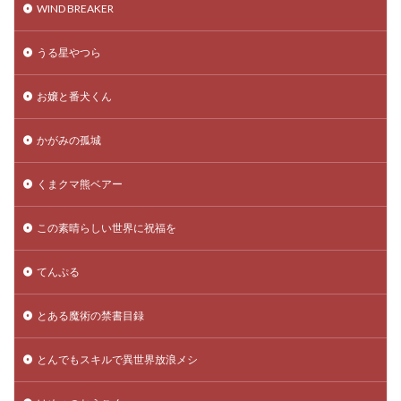
WIND BREAKER
うる星やつら
お嬢と番犬くん
かがみの孤城
くまクマ熊ベアー
この素晴らしい世界に祝福を
てんぷる
とある魔術の禁書目録
とんでもスキルで異世界放浪メシ