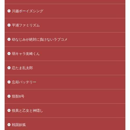
川越ボーイズシング
平浦ファミリズム
幼なじみが絶対に負けないラブコメ
弱キャラ友崎くん
忍たま乱太郎
忘却バッテリー
怪獣8号
怪異と乙女と神隠し
戦国妖狐