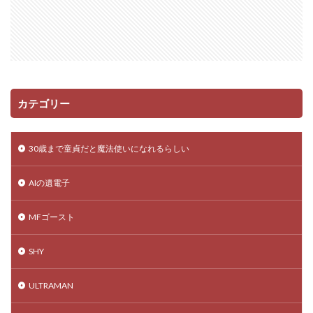
カテゴリー
30歳まで童貞だと魔法使いになれるらしい
AIの遺電子
MFゴースト
SHY
ULTRAMAN