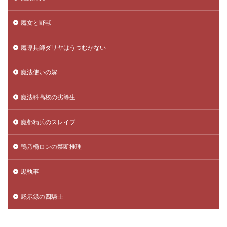
魔女と野獣
魔導具師ダリヤはうつむかない
魔法使いの嫁
魔法科高校の劣等生
魔都精兵のスレイブ
鴨乃橋ロンの禁断推理
黒執事
黙示録の四騎士