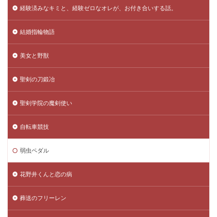
経験済みなキミと、経験ゼロなオレが、お付き合いする話。
結婚指輪物語
美女と野獣
聖剣の刀鍛冶
聖剣学院の魔剣使い
自転車競技
弱虫ペダル
花野井くんと恋の病
葬送のフリーレン