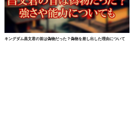
キングダム昌文君の首は偽物だった？偽物を差し出した理由について