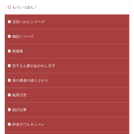
もういっぽん！
涼宮ハルヒシリーズ
物語シリーズ
異修羅
百千さん家のあやかし王子
盾の勇者の成り上がり
範馬刃牙
紹介記事
終末のワルキューレ