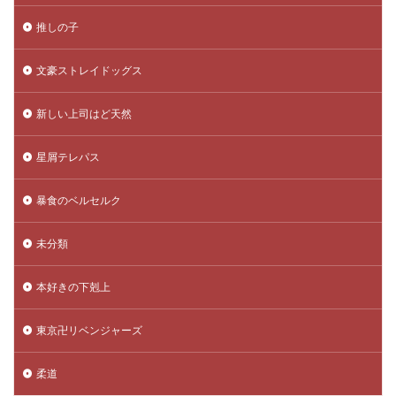
推しの子
文豪ストレイドッグス
新しい上司はど天然
星屑テレパス
暴食のベルセルク
未分類
本好きの下剋上
東京卍リベンジャーズ
柔道