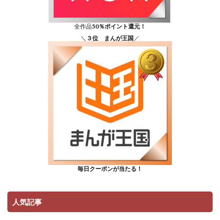
全作品
50％ポイント還元！
＼
３位 まんが王国
／
毎日クーポンが当たる！
人気記事