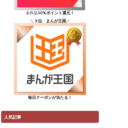
全作品
50％ポイント還元！
＼
３位 まんが王国
／
毎日クーポンが当たる！
人気記事