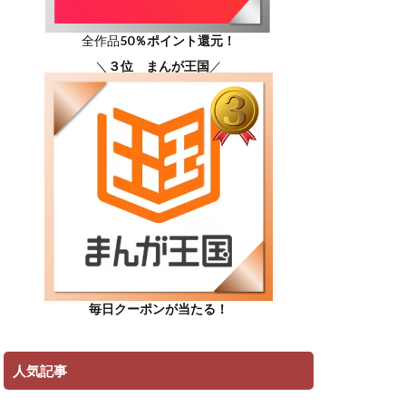
全作品
50％ポイント還元！
＼
３位 まんが王国
／
毎日クーポンが当たる！
人気記事