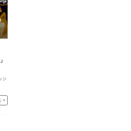
方」
ッジ
む