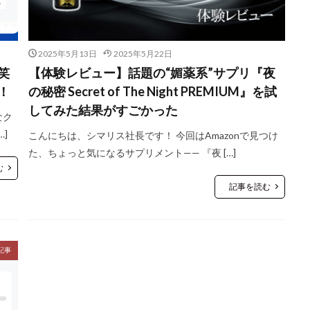
2025年5月13日
2025年5月22日
笑
【体験レビュー】話題の“媚薬系”サプリ『夜
！
の秘密 Secret of The Night PREMIUM』を試
してみた結果がすごかった
なク
]
こんにちは、シマリス社長です！ 今回はAmazonで見つけ
た、ちょっと気になるサプリメント—— 『夜 […]
む
記事を読む
記事