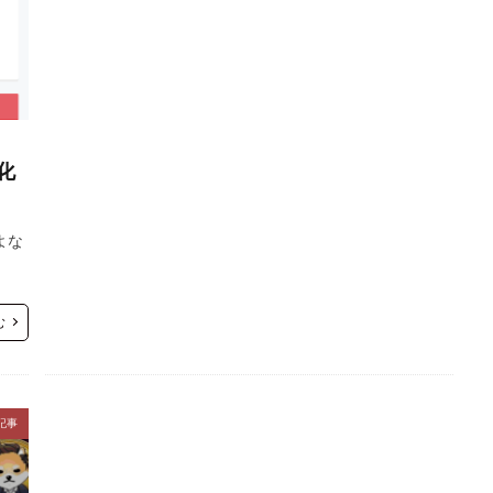
化
よな
む
記事