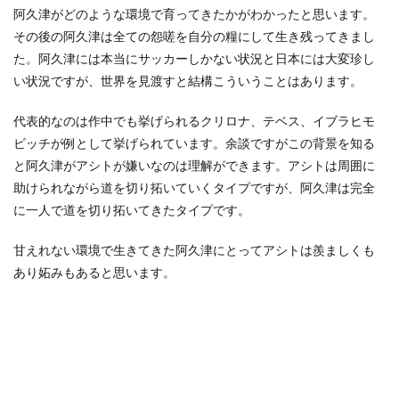
阿久津がどのような環境で育ってきたかがわかったと思います。
その後の阿久津は全ての怨嗟を自分の糧にして生き残ってきまし
た。
阿久津には本当にサッカーしかない状況と日本には大変珍し
い状況ですが、世界を見渡すと結構こういうことはあります。
代表的なのは作中でも挙げられるクリロナ、テベス、イブラヒモ
ビッチが例として挙げられています。
余談ですがこの背景を知る
と阿久津がアシトが嫌いなのは理解ができます。
アシトは周囲に
助けられながら道を切り拓いていくタイプですが、阿久津は完全
に一人で道を切り拓いてきたタイプです。
甘えれない環境で生きてきた阿久津にとってアシトは羨ましくも
あり妬みもあると思います。