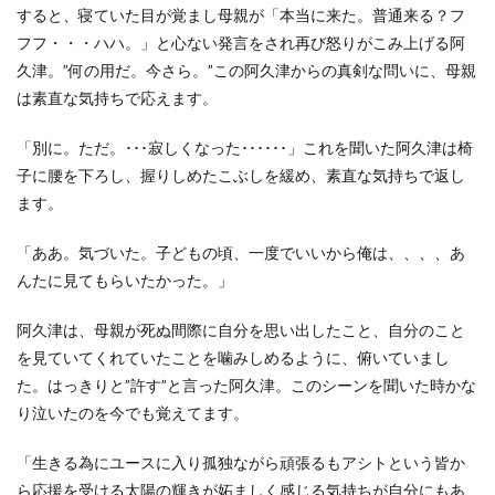
すると、寝ていた目が覚まし母親が「本当に来た。普通来る？フ
フフ・・・ハハ。」と心ない発言をされ再び怒りがこみ上げる阿
久津。
”何の用だ。今さら。”この阿久津からの真剣な問いに、母親
は素直な気持ちで応えます。
「別に。ただ。･･･寂しくなった･･････」これを聞いた阿久津は椅
子に腰を下ろし、握りしめたこぶしを緩め、素直な気持ちで返し
ます。
「ああ。気づいた。子どもの頃、一度でいいから俺は、、、、あ
んたに見てもらいたかった。」
阿久津は、母親が死ぬ間際に自分を思い出したこと、自分のこと
を見ていてくれていたことを噛みしめるように、俯いていまし
た。はっきりと”許す”と言った阿久津。
このシーンを聞いた時かな
り泣いたのを今でも覚えてます。
「生きる為にユースに入り孤独ながら頑張るもアシトという皆か
ら応援を受ける太陽の輝きが妬ましく感じる気持ちが自分にもあ