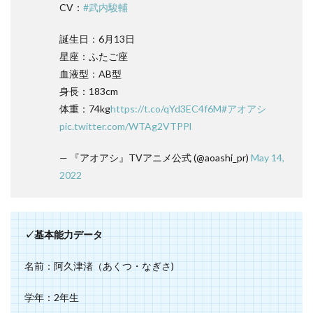
CV：
#武内駿輔
誕生日：6月13日
星座：ふたご座
血液型：AB型
身長：183cm
体重：74kg
https://t.co/qYd3EC4f6M
#アオアシ
pic.twitter.com/WTAg2VTPPl
— 『アオアシ』TVアニメ公式 (@aoashi_pr)
May 14,
2022
✓基本能力データ
名前：阿久津渚（あくつ・なぎさ)
学年：2年生