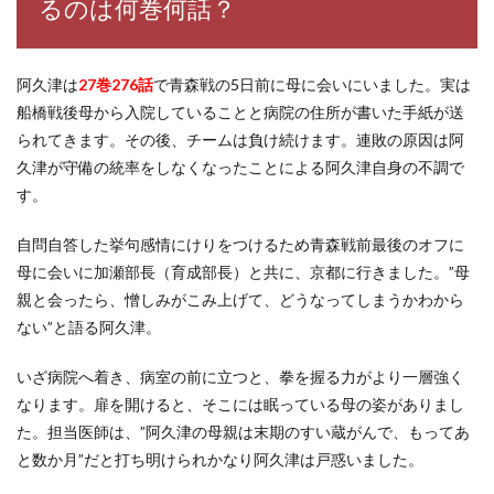
るのは何巻何話？
阿久津は
27巻276話
で青森戦の5日前に母に会いにいました。
実は
船橋戦後母から入院していることと病院の住所が書いた手紙が送
られてきます。
その後、チームは負け続けます。連敗の原因は阿
久津が守備の統率をしなくなったことによる阿久津自身の不調で
す。
自問自答した挙句感情にけりをつけるため青森戦前最後のオフに
母に会いに加瀬部長（育成部長）と共に、京都に行きました。
”母
親と会ったら、憎しみがこみ上げて、どうなってしまうかわから
ない”と語る阿久津。
いざ病院へ着き、病室の前に立つと、拳を握る力がより一層強く
なります。扉を開けると、そこには眠っている母の姿がありまし
た。
担当医師は、”阿久津の母親は末期のすい蔵がんで、もってあ
と数か月”だと打ち明けられかなり阿久津は戸惑いました。