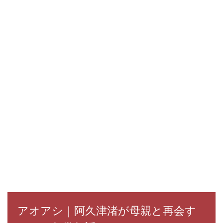
アオアシ｜阿久津渚が母親と再会す