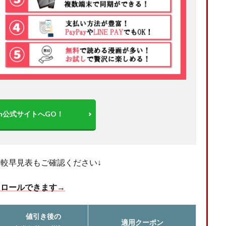
apan公式サイトへGO！
比較早見表もご確認ください↓
クロールできます→
値引き後の
適用クーポン