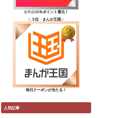
全作品
50％ポイント還元！
＼
３位 まんが王国
／
毎日クーポンが当たる！
人気記事