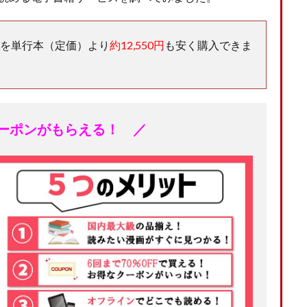
』全巻を単行本（定価）より
約12,550円
も安く購入できま
クーポンがもらえる！ ／