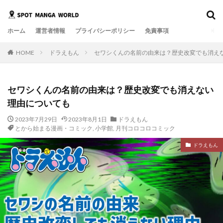
ホーム
運営者情報
プライバシーポリシー
免責事項
HOME
ドラえもん
セワシくんの名前の由来は？歴史改変でも消え
セワシくんの名前の由来は？歴史改変でも消えない
理由についても
2023年7月29日
2023年8月1日
ドラえもん
とから始まる漫画・コミック
,
小学館
,
月刊コロコロコミック
ドラえもん