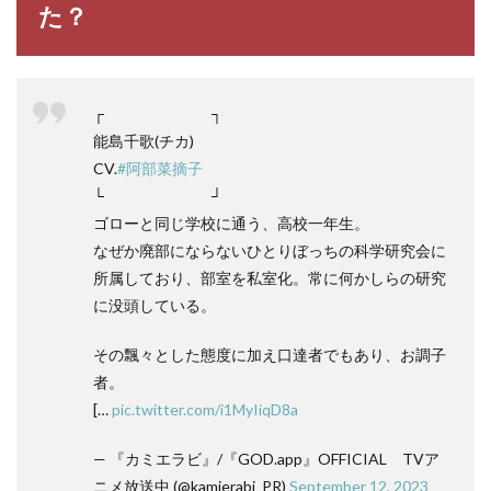
た？
┌ ┐
能島千歌(チカ)
CV.
#阿部菜摘子
└ ┘
ゴローと同じ学校に通う、高校一年生。
なぜか廃部にならないひとりぼっちの科学研究会に
所属しており、部室を私室化。常に何かしらの研究
に没頭している。
その飄々とした態度に加え口達者でもあり、お調子
者。
[…
pic.twitter.com/i1MyIiqD8a
— 『カミエラビ』/『GOD.app』OFFICIAL TVア
ニメ放送中 (@kamierabi_PR)
September 12, 2023