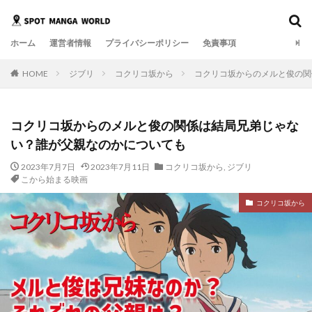
ホーム
運営者情報
プライバシーポリシー
免責事項
HOME
ジブリ
コクリコ坂から
コクリコ坂からのメルと俊の関
コクリコ坂からのメルと俊の関係は結局兄弟じゃな
い？誰が父親なのかについても
2023年7月7日
2023年7月11日
コクリコ坂から
,
ジブリ
こから始まる映画
コクリコ坂から