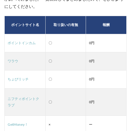
にしてください。
ポイントサイト名
取り扱いの有無
報酬
ポイントインカム
〇
0円
ワラウ
〇
0円
ちょびリッチ
〇
0円
ニフティポイントク
〇
0円
ラブ
GetMoney！
×
ー