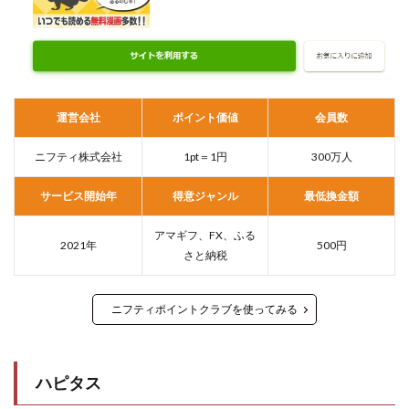
運営会社
ポイント価値
会員数
ニフティ株式会社
1pt＝1円
300万人
サービス開始年
得意ジャンル
最低換金額
アマギフ、FX、ふる
2021年
500円
さと納税
ニフティポイントクラブを使ってみる
ハピタス