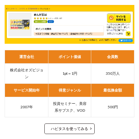
運営会社
ポイント価値
会員数
株式会社オズビジョ
1pt＝1円
350万人
ン
サービス開始年
得意ジャンル
最低換金額
投資セミナー、美容
2007年
500円
系サブスク、VOD
ハピタスを使ってみる