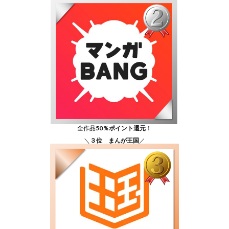
全作品
50％ポイント還元！
＼
３位 まんが王国
／