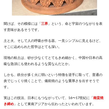
聞けば、その模様には「
三界
」という、命と宇宙のつながりを表
す意味があるそうです。
土と火、そして人の呼吸が作る器。一見シンプルに見えるけど、
そこに込められた哲学はとても深い。
現地の粘土は、砂が少なくてとてもきめ細かく、中国や日本の高
級な急須にも使われるような質なんだとか。
しかも、鉄分が多く火に弱いという特徴を逆手に取って、普通の
炎でじっくり焼くことで、備前焼のような重厚さを出すそうで
す。
実はこの技法、日本にもつながっていて、16〜17世紀に「
南蛮焼
き締め
」として東南アジアから伝わったといわれています。