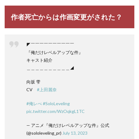
作者死亡からは作画変更がされた？
◤￣￣￣￣￣￣￣￣￣￣
『俺だけレベルアップな件』
キャスト紹介
＿＿＿＿＿＿＿＿＿＿◢
向坂 雫
CV
#上田麗奈
#俺レべ
#SoloLeveling
pic.twitter.com/WzOqkgL1TC
— アニメ『俺だけレベルアップな件』公式
(@sololeveling_pr)
July 13, 2023