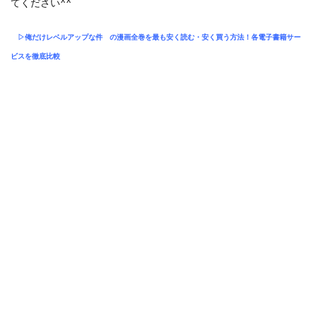
てください^^
▷俺だけレベルアップな件
の漫画全巻を最も安く読む・安く買う方法！各電子書籍サー
ビスを徹底比較