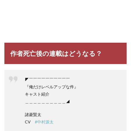
作者死亡後の連載はどうなる？
◤￣￣￣￣￣￣￣￣￣￣
『俺だけレベルアップな件』
キャスト紹介
＿＿＿＿＿＿＿＿＿＿◢
諸菱賢太
CV
#中村源太