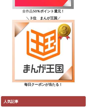
全作品
50％ポイント還元！
＼
３位 まんが王国
／
毎日クーポンが当たる！
人気記事