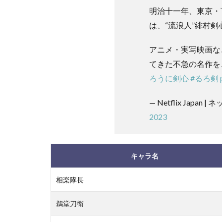
明治十一年、東京・
は、“流浪人”緋村
アニメ・実写映画な
てきた不急の名作を
ろうに剣心
#るろ剣
— Netflix Japan 
2023
キャラ名
相楽隊長
鵜堂刀衛