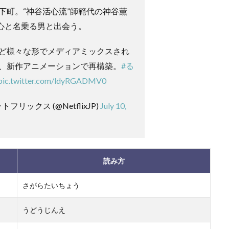
下町。“神谷活心流”師範代の神谷薫
剣心と名乗る男と出会う。
ど様々な形でメディアミックスされ
、新作アニメーションで再構築。
#る
pic.twitter.com/ldyRGADMV0
| ネットフリックス (@NetflixJP)
July 10,
読み方
さがらたいちょう
うどうじんえ