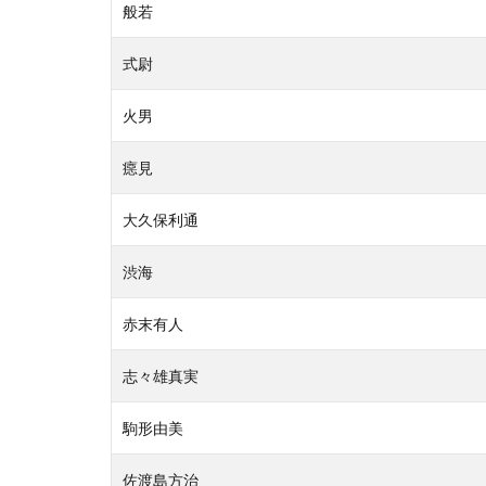
般若
式尉
火男
癋見
大久保利通
渋海
赤末有人
志々雄真実
駒形由美
佐渡島方治