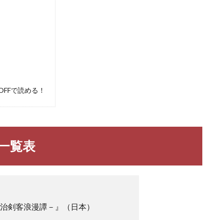
FFで読める！
一覧表
明治剣客浪漫譚－』（日本）