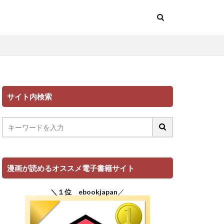
サイト内検索
漫画が読めるオススメ電子書籍サイト
＼１位 ebookjapan
／