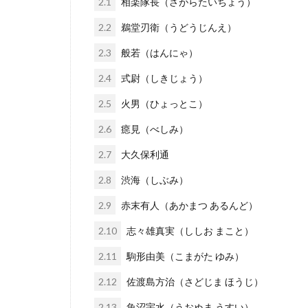
2.1
相楽隊長（さがらたいちょう）
2.2
鵜堂刃衛（うどうじんえ）
2.3
般若（はんにゃ）
2.4
式尉（しきじょう）
2.5
火男（ひょっとこ）
2.6
癋見（べしみ）
2.7
大久保利通
2.8
渋海（しぶみ）
2.9
赤末有人（あかまつ あるんど）
2.10
志々雄真実（ししお まこと）
2.11
駒形由美（こまがた ゆみ）
2.12
佐渡島方治（さどじま ほうじ）
2.13
魚沼宇水（うおぬま うすい）