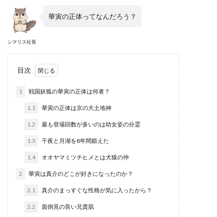
華寅の正体ってなんだろう？
シマリス社長
目次
1
戦国妖狐の華寅の正体は何者？
1.1
華寅の正体は京の大土地神
1.2
最も登場回数が多いのは幼女姿の分霊
1.3
千夜と月湖を8年間鍛えた
1.4
オオヤマミツチヒメとは犬猿の仲
2
華寅は真介のどこが好きになったのか？
2.1
真介のまっすぐな性格が気に入ったから？
2.2
面倒見の良い兄貴肌