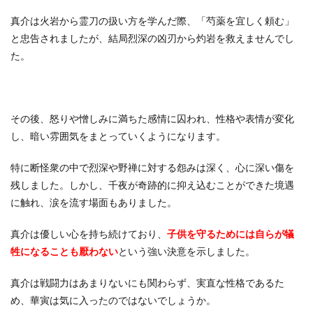
真介は火岩から霊刀の扱い方を学んだ際、「芍薬を宜しく頼む」
と忠告されましたが、結局烈深の凶刃から灼岩を救えませんでし
た。
その後、怒りや憎しみに満ちた感情に囚われ、性格や表情が変化
し、暗い雰囲気をまとっていくようになります。
特に断怪衆の中で烈深や野禅に対する怨みは深く、心に深い傷を
残しました。しかし、千夜が奇跡的に抑え込むことができた境遇
に触れ、涙を流す場面もありました。
真介は優しい心を持ち続けており、
子供を守るためには自らが犠
牲になることも厭わない
という強い決意を示しました。
真介は戦闘力はあまりないにも関わらず、実直な性格であるた
め、華寅は気に入ったのではないでしょうか。