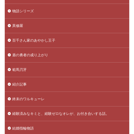
物語シリーズ
異修羅
百千さん家のあやかし王子
盾の勇者の成り上がり
範馬刃牙
紹介記事
終末のワルキューレ
経験済みなキミと、経験ゼロなオレが、お付き合いする話。
結婚指輪物語