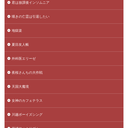
君は放課後インソムニア
嘆きの亡霊は引退したい
地獄楽
夏目友人帳
外科医エリーゼ
夜桜さんちの大作戦
天国大魔境
女神のカフェテラス
川越ボーイズシング