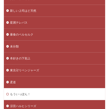
新しい上司はど天然
星屑テレパス
暴食のベルセルク
未分類
本好きの下剋上
東京卍リベンジャーズ
柔道
もういっぽん！
涼宮ハルヒシリーズ