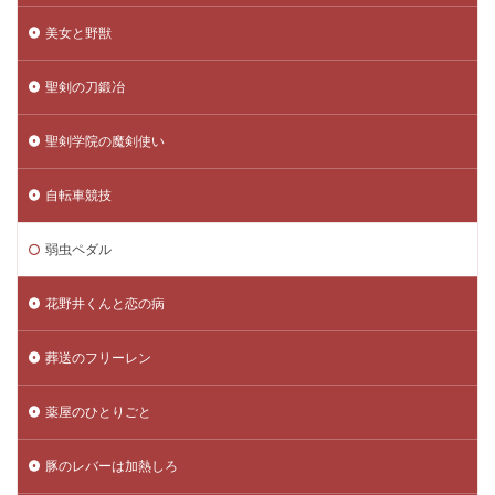
美女と野獣
聖剣の刀鍛冶
聖剣学院の魔剣使い
自転車競技
弱虫ペダル
花野井くんと恋の病
葬送のフリーレン
薬屋のひとりごと
豚のレバーは加熱しろ