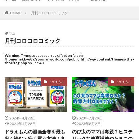
HOME
月刊コロコロコミック
TAG
月刊コロコロコミック
Warning
: Trying to access array offset on false in
/home/nekkyu89/spomanworld.com/public_html/wp-content/themes/the-
thor/tag.php
on line
43
ドラえもん
ドラえもん
2024年4月28日
2023年7月29日
2024年4月28日
2023年8月2日
ドラえもんの漫画全巻を最も
のび太のママは毒親？ヒステ
安く読む・安く買う方法！各
リックな教育説教やたまこの