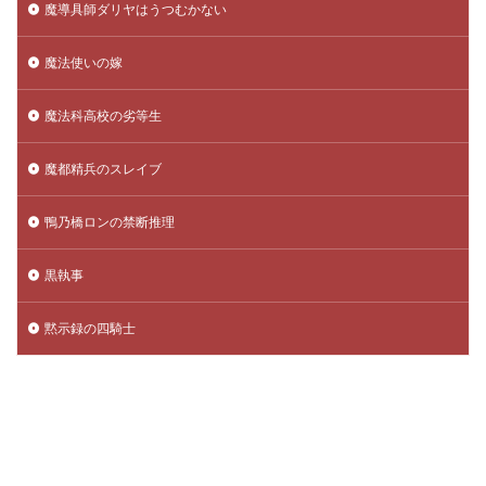
魔導具師ダリヤはうつむかない
魔法使いの嫁
魔法科高校の劣等生
魔都精兵のスレイブ
鴨乃橋ロンの禁断推理
黒執事
黙示録の四騎士