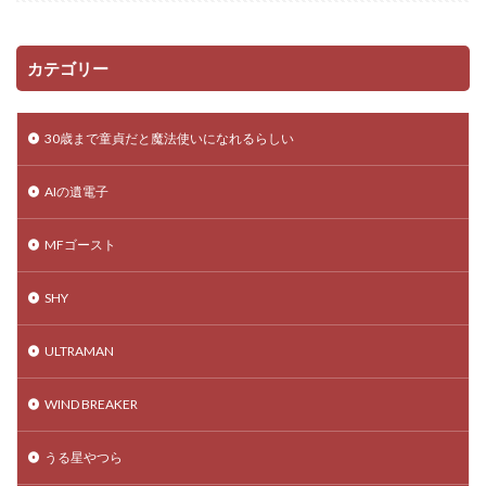
カテゴリー
30歳まで童貞だと魔法使いになれるらしい
AIの遺電子
MFゴースト
SHY
ULTRAMAN
WIND BREAKER
うる星やつら