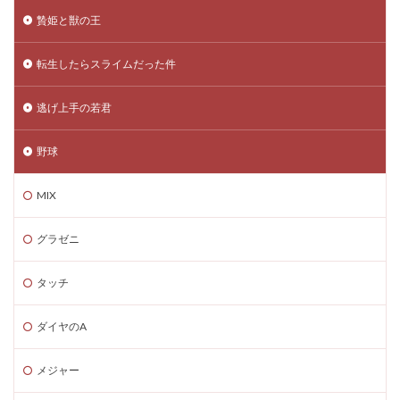
贄姫と獣の王
転生したらスライムだった件
逃げ上手の若君
野球
MIX
グラゼニ
タッチ
ダイヤのA
メジャー