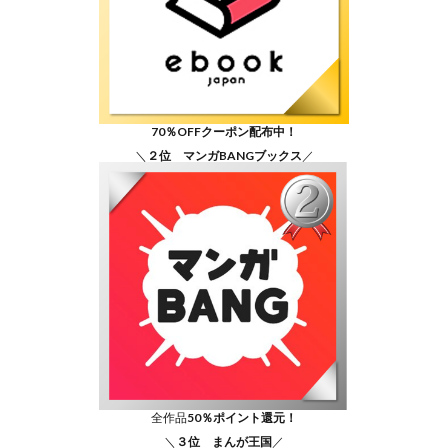
70％OFFクーポン配布中！
＼
２位 マンガBANGブックス
／
全作品
50％ポイント還元！
＼
３位 まんが王国
／