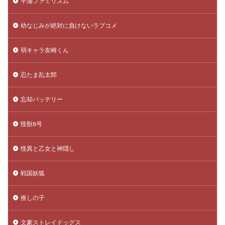
平浦ファミリズム
幼なじみが絶対に負けないラブコメ
弱キャラ友崎くん
忍たま乱太郎
忘却バッテリー
怪獣8号
怪異と乙女と神隠し
戦国妖狐
推しの子
文豪ストレイドッグス