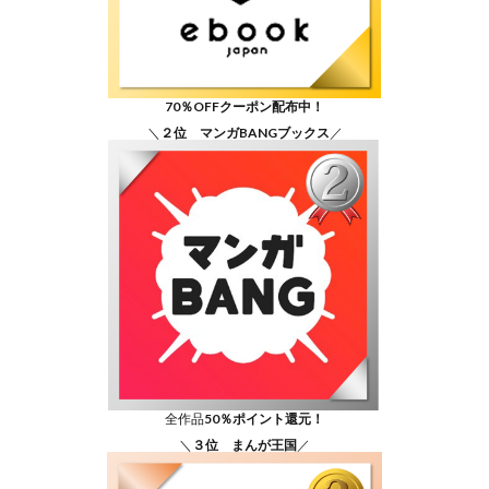
70％OFFクーポン配布中！
＼
２位 マンガBANGブックス
／
全作品
50％ポイント還元！
＼
３位 まんが王国
／