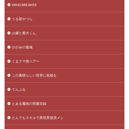
WIND BREAKER
うる星やつら
お嬢と番犬くん
かがみの孤城
くまクマ熊ベアー
この素晴らしい世界に祝福を
てんぷる
とある魔術の禁書目録
とんでもスキルで異世界放浪メシ