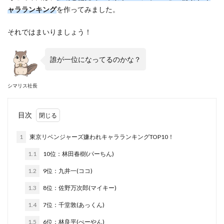
ャラランキング
を作ってみました。
それではまいりましょう！
誰が一位になってるのかな？
シマリス社長
目次
1
東京リベンジャーズ嫌われキャラランキングTOP10！
1.1
10位：林田春樹(パーちん)
1.2
9位：九井一(ココ)
1.3
8位：佐野万次郎(マイキー)
1.4
7位：千堂敦(あっくん)
1.5
6位：林良平(ぺーやん)