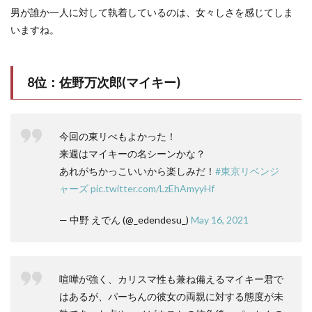
男が誰か一人に対して執着しているのは、女々しさを感じてしま
いますね。
8位：佐野万次郎(マイキー)
今回の東リべもよかった！
来週はマイキーの名シーンかな？
あれがちかっこいいから楽しみだ！
#東京リベンジ
ャーズ
pic.twitter.com/LzEhAmyyHf
— 中野 えでん (@_edendesu_)
May 16, 2021
喧嘩が強く、カリスマ性も兼ね備えるマイキー君で
はあるが、パーちんの彼女の両親に対する態度が未