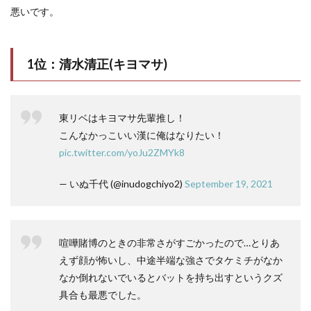
悪いです。
1位：清水清正(キヨマサ)
東リベはキヨマサ先輩推し！
こんなかっこいい漢に俺はなりたい！
pic.twitter.com/yoJu2ZMYk8
— いぬ千代 (@inudogchiyo2)
September 19, 2021
喧嘩賭博のときの非常さがすごかったので…とりあ
えず顔が怖いし、中途半端な強さでタケミチがなか
なか倒れないでいるとバットを持ち出すというクズ
具合も最悪でした。