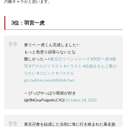
の敵キャラかと思います。
3位：羽宮一虎
東リベ 一虎くん完成しました✨
もっと色塗り頑張らないとな
難しかった～
#東京卍リベンジャーズ
#羽宮一虎
#模
写
#アナログイラスト
#イラスト
#絵描きさんと繫が
りたい
#コピック
#パステル
pic.twitter.com/ddXzh4c1wt
— ぴっぴやっぱり呪術が好き
(@0NGnaPvigmhcCfG)
October 24, 2021
東京卍會を結成した当初に海に行き絡まれた暴走族