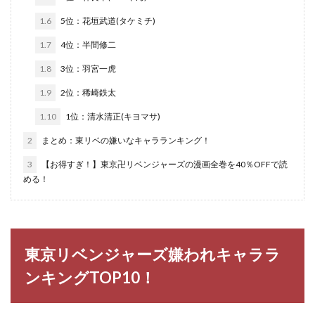
1.6
5位：花垣武道(タケミチ)
1.7
4位：半間修二
1.8
3位：羽宮一虎
1.9
2位：稀崎鉄太
1.10
1位：清水清正(キヨマサ)
2
まとめ：東リベの嫌いなキャラランキング！
3
【お得すぎ！】東京卍リベンジャーズの漫画全巻を40％OFFで読
める！
東京リベンジャーズ嫌われキャララ
ンキングTOP10！