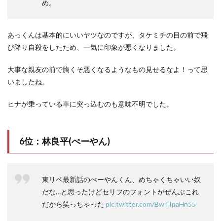
め。
あっくんは基本的にいいヤツなのですが、タケミチの目の前で飛
び降り自殺をしたため、一気に印象が悪くなりました。
大事な親友の前で胸くそ悪くなるようなもの見せるなよ！って思
いましたね。
ヒナが乗っている車に突っ込むのも意味不明でした。
6位：林良平(ぺーやん)
東リベ最新話のぺーやんくん、めちゃくちゃいい奴
だな…と思ったけどセリフのフォントがぜんぶこれ
だから笑っちゃった
pic.twitter.com/BwTIpaHn55