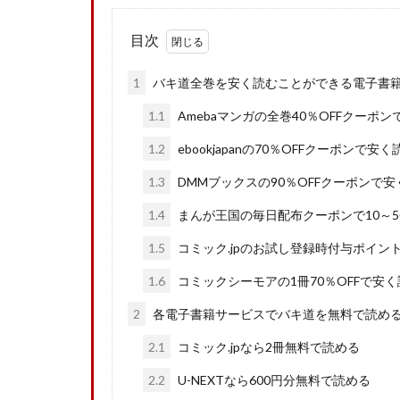
目次
1
バキ道全巻を安く読むことができる電子書籍
1.1
Amebaマンガの全巻40％OFFクーポ
1.2
ebookjapanの70％OFFクーポンで安
1.3
DMMブックスの90％OFFクーポンで
1.4
まんが王国の毎日配布クーポンで10～5
1.5
コミック.jpのお試し登録時付与ポイント
1.6
コミックシーモアの1冊70％OFFで安
2
各電子書籍サービスでバキ道を無料で読め
2.1
コミック.jpなら2冊無料で読める
2.2
U-NEXTなら600円分無料で読める