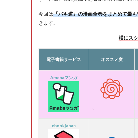
今回は
『バキ道』の漫画全巻をまとめて最も
きます。
横にス
電子書籍サービス
オススメ度
Amebaマンガ
、
ebookjapan