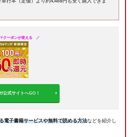
を単行本（定価）より約4,468円も安く購入できま
OFFクーポンが使える ／
マンガ公式サイトへGO！
る電子書籍サービスや無料で読める方法
などを紹介し