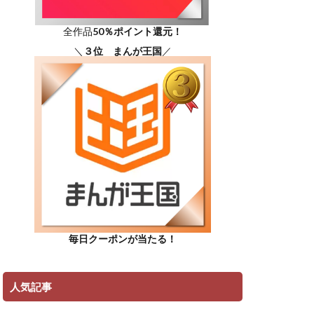
全作品
50％ポイント還元！
＼
３位 まんが王国
／
毎日クーポンが当たる！
人気記事