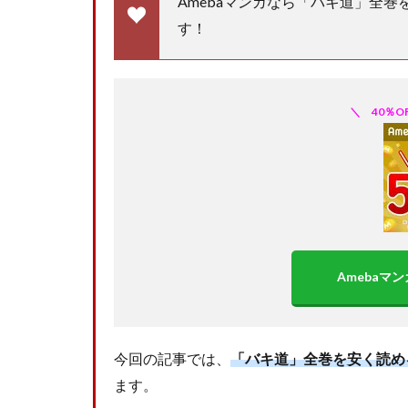
Amebaマンガなら「バキ道」全巻
す！
＼ 40％
Ameba
今回の記事では、
「バキ道」
全巻を安く読め
ます。