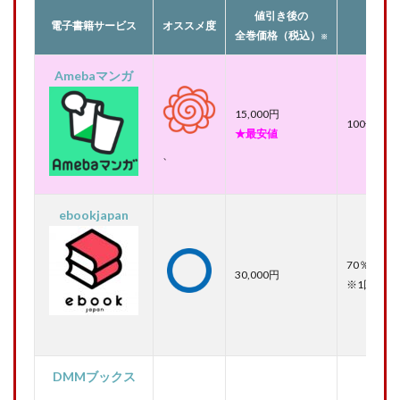
値引き後の
電子書籍サービス
オススメ度
適用
全巻価格（税込）
※
Amebaマンガ
15,000円
100冊まで
★最安値
、
ebookjapan
70％OFF
30,000円
※1回の割
DMMブックス