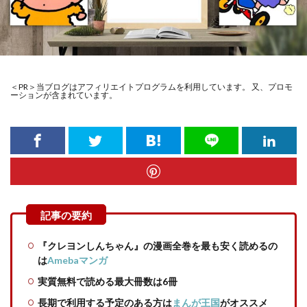
＜PR＞当ブログはアフィリエイトプログラムを利用しています。 又、プロモ
ーションが含まれています。
『クレヨンしんちゃん』の漫画全巻を最も安く読めるの
は
Amebaマンガ
実質無料で読める最大冊数は6冊
長期で利用する予定のある方は
まんが王国
がオススメ