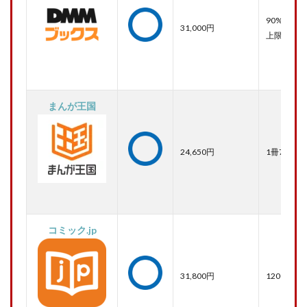
90%OFF
31,000円
上限2,000
まんが王国
24,650円
1冊70％O
コミック.jp
31,800円
1200ポイ