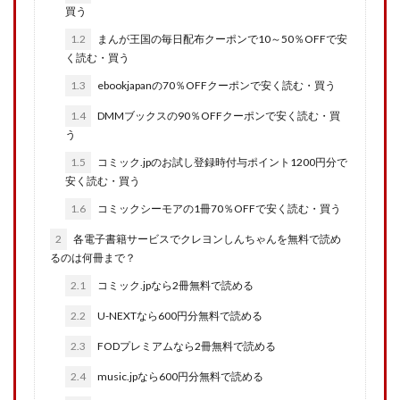
買う
1.2
まんが王国の毎日配布クーポンで10～50％OFFで安
く読む・買う
1.3
ebookjapanの70％OFFクーポンで安く読む・買う
1.4
DMMブックスの90％OFFクーポンで安く読む・買
う
1.5
コミック.jpのお試し登録時付与ポイント1200円分で
安く読む・買う
1.6
コミックシーモアの1冊70％OFFで安く読む・買う
2
各電子書籍サービスでクレヨンしんちゃんを無料で読め
るのは何冊まで？
2.1
コミック.jpなら2冊無料で読める
2.2
U-NEXTなら600円分無料で読める
2.3
FODプレミアムなら2冊無料で読める
2.4
music.jpなら600円分無料で読める