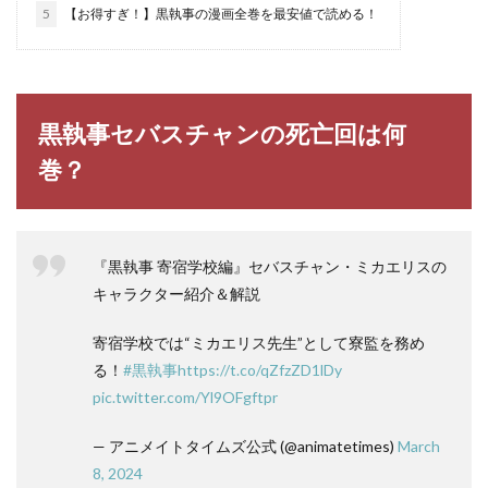
5
【お得すぎ！】黒執事の漫画全巻を最安値で読める！
黒執事セバスチャンの死亡回は何
巻？
『黒執事 寄宿学校編』セバスチャン・ミカエリスの
キャラクター紹介＆解説
寄宿学校では“ミカエリス先生”として寮監を務め
る！
#黒執事
https://t.co/qZfzZD1lDy
pic.twitter.com/Yl9OFgftpr
— アニメイトタイムズ公式 (@animatetimes)
March
8, 2024