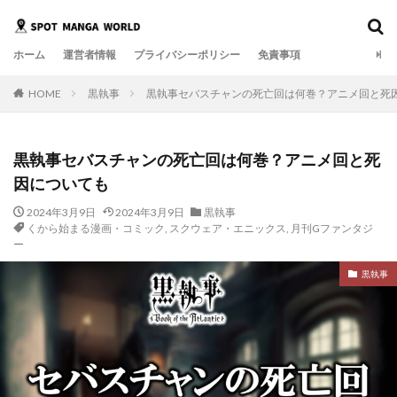
ホーム
運営者情報
プライバシーポリシー
免責事項
HOME
黒執事
黒執事セバスチャンの死亡回は何巻？アニメ回と死
黒執事セバスチャンの死亡回は何巻？アニメ回と死
因についても
2024年3月9日
2024年3月9日
黒執事
くから始まる漫画・コミック
,
スクウェア・エニックス
,
月刊Gファンタジ
ー
黒執事