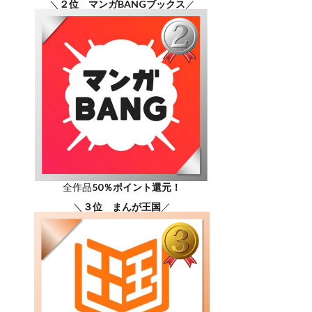
＼
２位 マンガBANGブックス
／
全作品
50％ポイント還元！
＼
３位 まんが王国
／