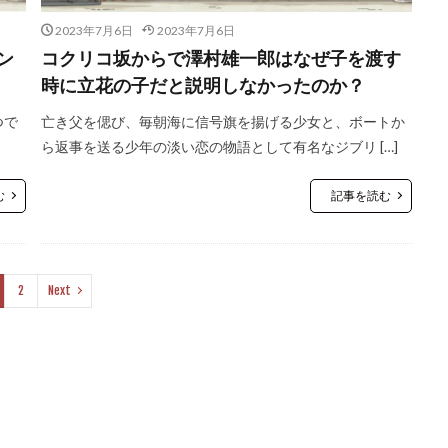
2023年7月6日
2023年7月6日
ン
コクリコ坂からで澤村雄一郎はなぜ子を渡す
時に立花の子だと説明しなかったのか？
つで
亡き父を偲び、毎朝海に信号旗を揚げる少女と、ボートか
ら返事を送る少年の淡い恋の物語として有名なジブリ […]
む
記事を読む
2
Next