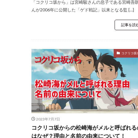
「コクリコ坂から」は宮崎駿さんの息子である宮崎吾
んが2006年に公開した「ゲド戦記」以来となる監 […]
記事を読
コクリコ坂
2023年7月7日
コクリコ坂からの松崎海がメルと呼ばれる
はなぜ？理由と名前の由来について！