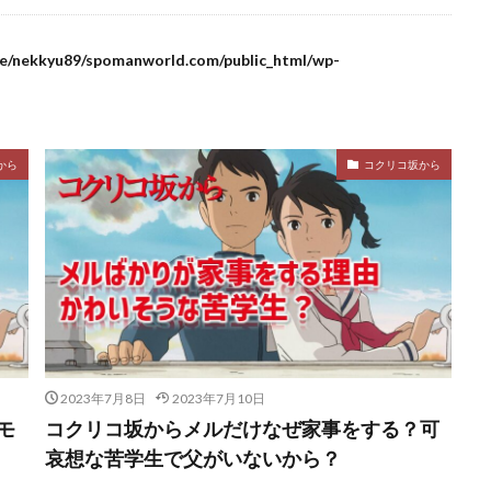
e/nekkyu89/spomanworld.com/public_html/wp-
から
コクリコ坂から
2023年7月8日
2023年7月10日
モ
コクリコ坂からメルだけなぜ家事をする？可
哀想な苦学生で父がいないから？