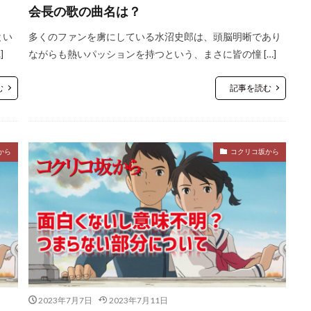
会長の歌の曲名は？
とい
多くのファンを虜にしている水沼史郎は、頭脳明晰であり
]
ながらも熱いパッションを持つという、まさに皆の憧 […]
む
記事を読む
から
コクリコ坂から
2023年7月7日
2023年7月11日