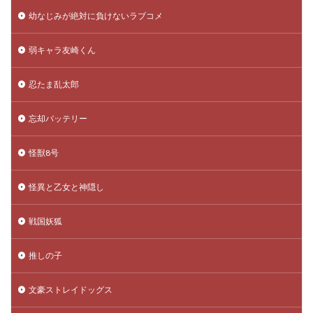
幼なじみが絶対に負けないラブコメ
弱キャラ友崎くん
忍たま乱太郎
忘却バッテリー
怪獣8号
怪異と乙女と神隠し
戦国妖狐
推しの子
文豪ストレイドッグス