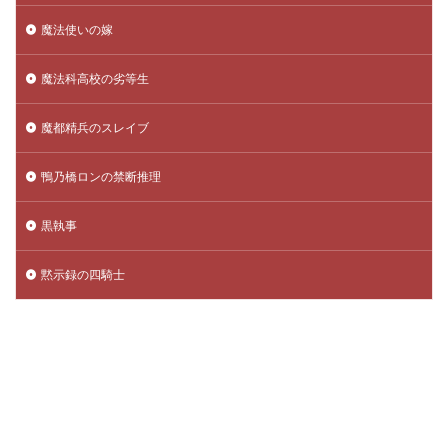
魔法使いの嫁
魔法科高校の劣等生
魔都精兵のスレイブ
鴨乃橋ロンの禁断推理
黒執事
黙示録の四騎士