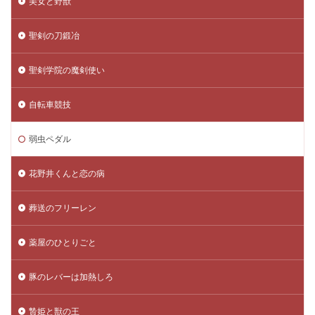
美女と野獣
聖剣の刀鍛冶
聖剣学院の魔剣使い
自転車競技
弱虫ペダル
花野井くんと恋の病
葬送のフリーレン
薬屋のひとりごと
豚のレバーは加熱しろ
贄姫と獣の王