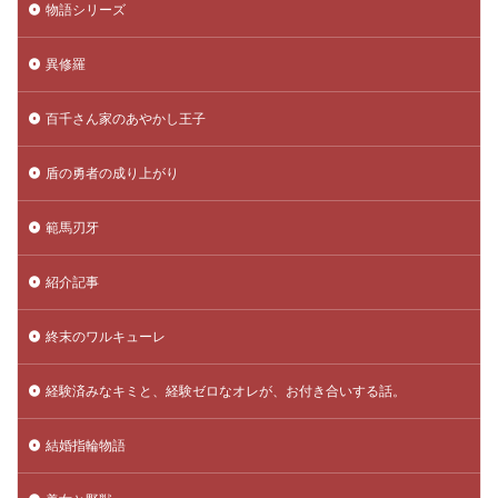
物語シリーズ
異修羅
百千さん家のあやかし王子
盾の勇者の成り上がり
範馬刃牙
紹介記事
終末のワルキューレ
経験済みなキミと、経験ゼロなオレが、お付き合いする話。
結婚指輪物語