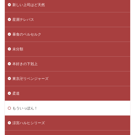
新しい上司はど天然
星屑テレパス
暴食のベルセルク
未分類
本好きの下剋上
東京卍リベンジャーズ
柔道
もういっぽん！
涼宮ハルヒシリーズ