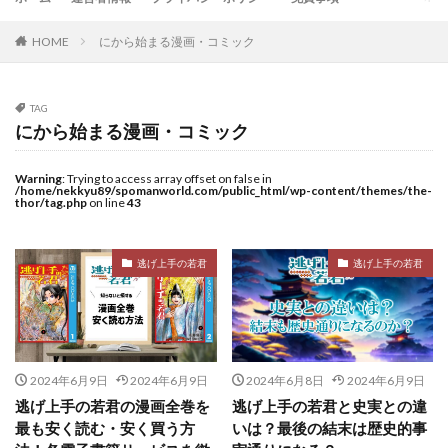
HOME
にから始まる漫画・コミック
TAG
にから始まる漫画・コミック
Warning
: Trying to access array offset on false in
/home/nekkyu89/spomanworld.com/public_html/wp-content/themes/the-
thor/tag.php
on line
43
逃げ上手の若君
逃げ上手の若君
2024年6月9日
2024年6月9日
2024年6月8日
2024年6月9日
逃げ上手の若君の漫画全巻を
逃げ上手の若君と史実との違
最も安く読む・安く買う方
いは？最後の結末は歴史的事