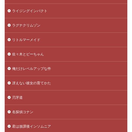
ライジングインパクト
ラグナクリムゾン
リトルマーメイド
佐々木とピーちゃん
俺だけレベルアップな件
冴えない彼女の育てかた
刃牙道
名探偵コナン
君は放課後インソムニア