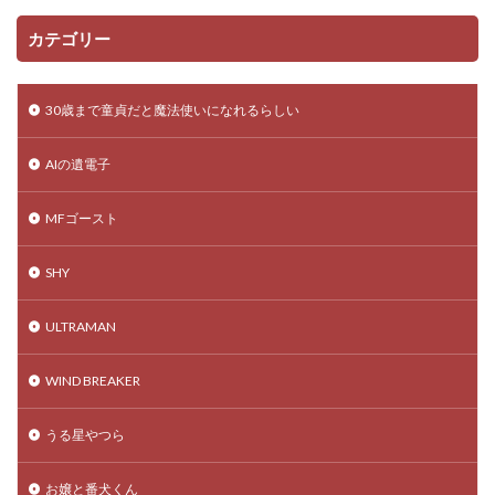
カテゴリー
30歳まで童貞だと魔法使いになれるらしい
AIの遺電子
MFゴースト
SHY
ULTRAMAN
WIND BREAKER
うる星やつら
お嬢と番犬くん