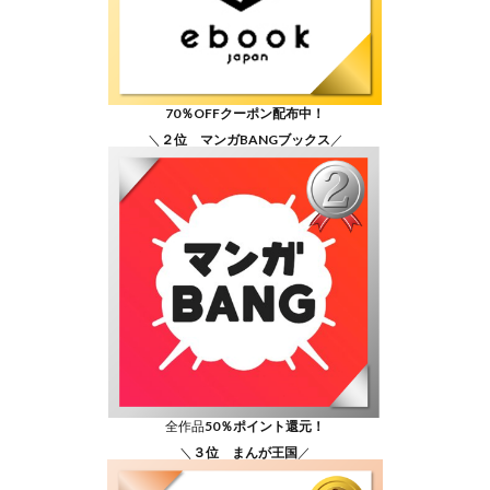
70％OFFクーポン配布中！
＼
２位 マンガBANGブックス
／
全作品
50％ポイント還元！
＼
３位 まんが王国
／